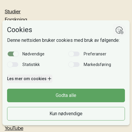
Studier
Forskning
Om oss
Personvern
Si fra!
Følg oss
Facebook
TikTok
Instagram
LinkedIn
YouTube