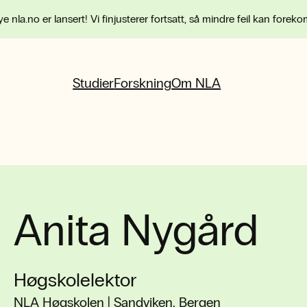
e nla.no er lansert! Vi finjusterer fortsatt, så mindre feil kan forek
Studier
Forskning
Om NLA
Anita Nygård
Høgskolelektor
NLA Høgskolen | Sandviken, Bergen