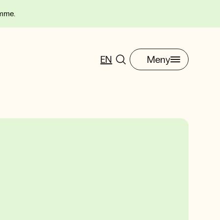
omme.
EN
Meny