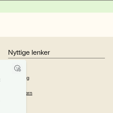
Nyttige lenker
Studier
Forskning
Om oss
Personvern
Si fra!