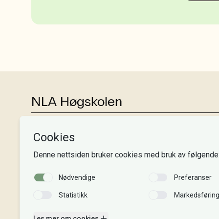
NLA Høgskolen
Tlf:
+47 55 54 07 00
Send epost
Alle adresser
Organisasjonsnr. 995 189 186
MVA-nummer: 995 189 186 MVA
Kontonummer: 3000 48 00008
Gaver til NLA: 8220 02 88625