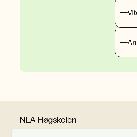
Vi
An
NLA Høgskolen