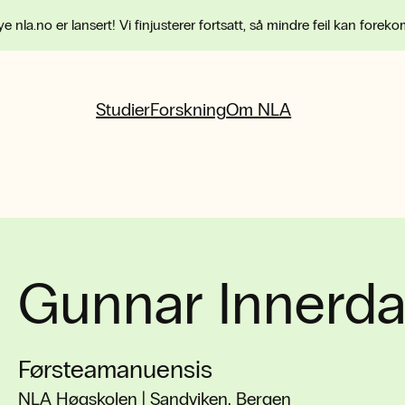
e nla.no er lansert! Vi finjusterer fortsatt, så mindre feil kan forek
Studier
Forskning
Om NLA
Gunnar Innerda
Førsteamanuensis
NLA Høgskolen | Sandviken, Bergen