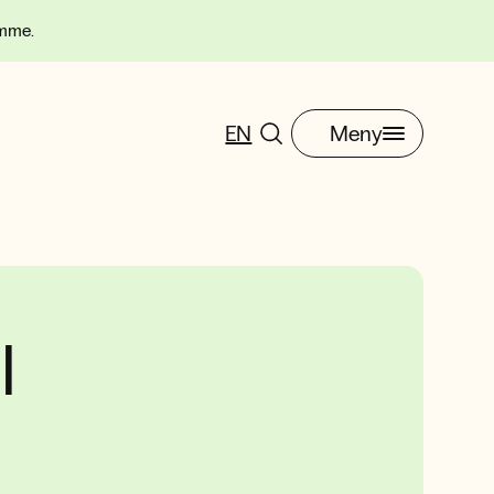
omme.
EN
Meny
l