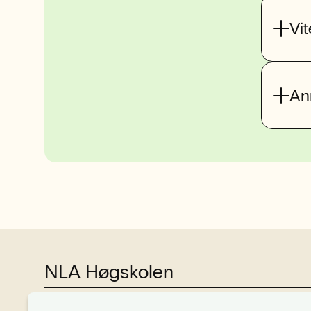
Vi
An
NLA Høgskolen