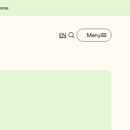
omme.
EN
Meny