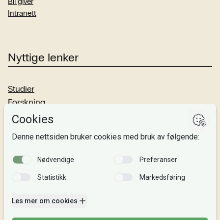
Bli giver
Intranett
Nyttige lenker
Studier
Forskning
Om oss
Personvern
Si fra!
Følg oss