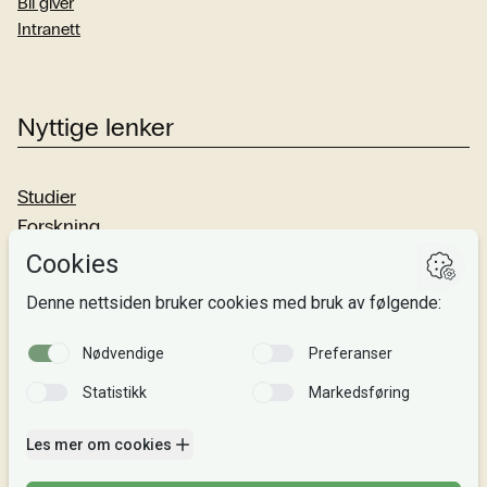
Bli giver
Intranett
Nyttige lenker
Studier
Forskning
Om oss
Personvern
Si fra!
Følg oss