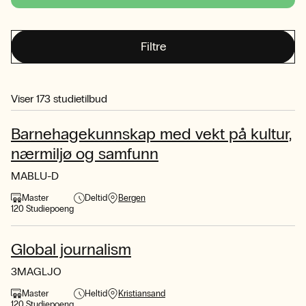
Filtre
Viser
173
studietilbud
Barnehagekunnskap med vekt på kultur,
nærmiljø og samfunn
MABLU-D
Master
Deltid
Bergen
120 Studiepoeng
Global journalism
3MAGLJO
Master
Heltid
Kristiansand
120 Studiepoeng