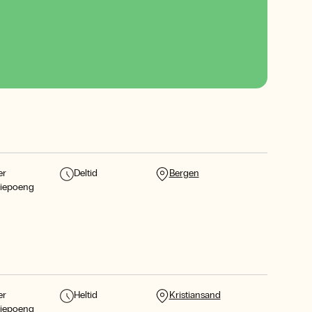
er
Deltid
Bergen
diepoeng
er
Heltid
Kristiansand
diepoeng