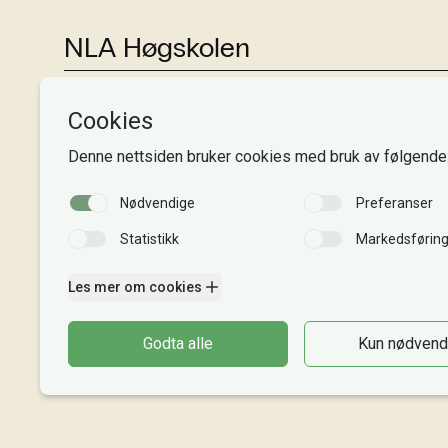
NLA Høgskolen
Tlf:
+47 55 54 07 00
Send epost
Alle adresser
Organisasjonsnr. 995 189 186
MVA-nummer: 995 189 186 MVA
Kontonummer: 3000 48 00008
Gaver til NLA: 8220 02 88625
Vipps: 20913
Faktura til NLA
Bli giver
Intranett