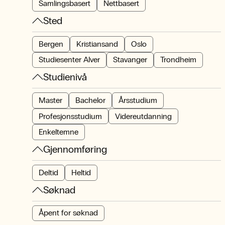
Samlingsbasert
Nettbasert
Sted
Bergen
Kristiansand
Oslo
Studiesenter Alver
Stavanger
Trondheim
Studienivå
Master
Bachelor
Årsstudium
Profesjonsstudium
Videreutdanning
Enkeltemne
Gjennomføring
Deltid
Heltid
Søknad
Åpent for søknad