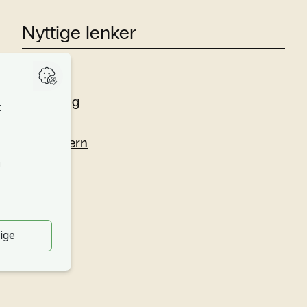
Nyttige lenker
Studier
Forskning
Om oss
Personvern
Si fra!