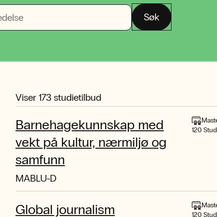
Søk
Viser
173
studietilbud
Mast
Barnehagekunnskap med
120 Stu
vekt på kultur, nærmiljø og
samfunn
MABLU-D
Mast
Global journalism
120 Stu