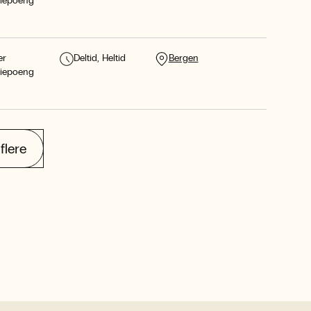
diepoeng
er
Deltid
Heltid
Bergen
diepoeng
flere