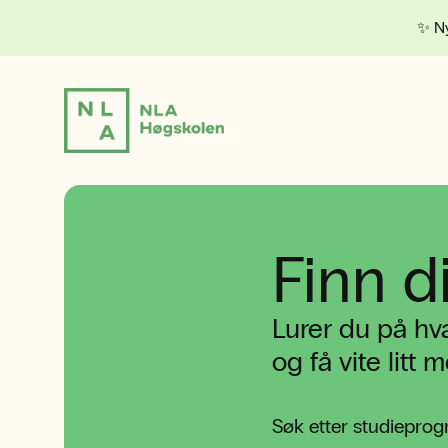
✨ Ny
Finn d
Lurer du på hv
og få vite lit
Søk etter studieprog