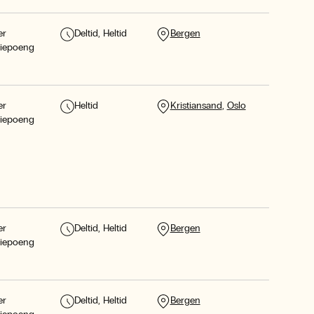
er
Deltid
Heltid
Bergen
diepoeng
er
Heltid
Kristiansand
Oslo
diepoeng
er
Deltid
Heltid
Bergen
diepoeng
er
Deltid
Heltid
Bergen