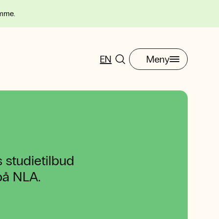
omme.
EN
Meny
 studietilbud
 på NLA.