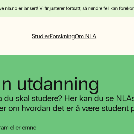
e nla.no er lansert! Vi finjusterer fortsatt, så mindre feil kan forek
Studier
Forskning
Om NLA
in utdanning
a du skal studere? Her kan du se NLAs
t mer om hvordan det er å være student
ram eller emne