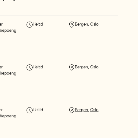
er
Heltid
Bergen
Oslo
diepoeng
er
Heltid
Bergen
Oslo
diepoeng
er
Heltid
Bergen
Oslo
diepoeng