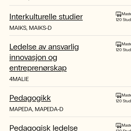
Mast
Interkulturelle studier
120 Stu
MAIKS, MAIKS-D
Mast
Ledelse av ansvarlig
120 Stu
innovasjon og
entreprenørskap
4MALIE
Mast
Pedagogikk
120 Stu
MAPEDA, MAPEDA-D
Mast
Pedagogisk ledelse