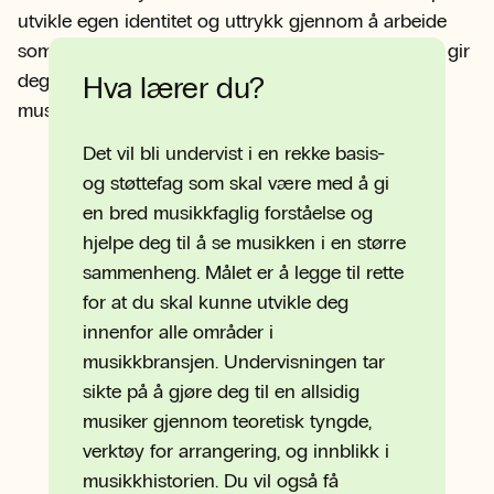
utvikle egen identitet og uttrykk gjennom å arbeide
som musiker, produsent, låtskriver og artist. Studiet gir
deg gode verktøy for å jobbe videre som utøvende
Hva lærer du?
musiker.
Det vil bli undervist i en rekke basis-
og støttefag som skal være med å gi
en bred musikkfaglig forståelse og
hjelpe deg til å se musikken i en større
sammenheng. Målet er å legge til rette
for at du skal kunne utvikle deg
innenfor alle områder i
musikkbransjen. Undervisningen tar
sikte på å gjøre deg til en allsidig
musiker gjennom teoretisk tyngde,
verktøy for arrangering, og innblikk i
musikkhistorien. Du vil også få