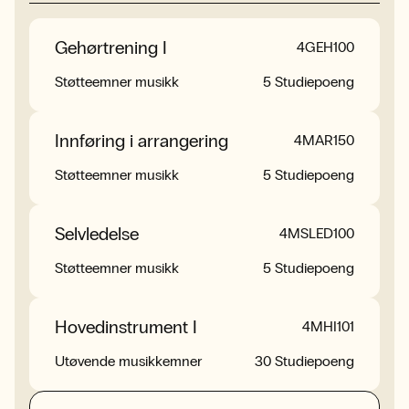
Gehørtrening I
Gehørtrening II
Arrangering for
4ARR400
4GEH100
4GEH201
messingkvartett
Støtteemner musikk
Støtteemner musikk
5 Studiepoeng
5 Studiepoeng
Støtteemner musikk
5 Studiepoeng
Innføring i arrangering
Koralharmonisering
4MAR150
4KOS102
Gehørbasert
4MGAI300
Støtteemner musikk
Støtteemner musikk
5 Studiepoeng
5 Studiepoeng
akkompagnement og
improvisasjon
Selvledelse
Musikkproduksjon Ib
4MSLED100
4MPD150
Støtteemner musikk
5 Studiepoeng
Støtteemner musikk
Støtteemner musikk
5 Studiepoeng
5 Studiepoeng
Fordypningsprosjekt
4MFOR300
Hovedinstrument I
Hovedinstrument II
4MHI200
4MHI101
Utøvende musikkemner
15 Studiepoeng
Utøvende musikkemner
Utøvende musikkemner
30 Studiepoeng
25 Studiepoeng
Hovedinstrument III
4MHI300