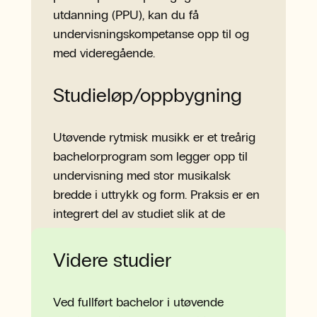
utdanning (PPU), kan du få
undervisningskompetanse opp til og
med videregående.
Studieløp/oppbygning
Utøvende rytmisk musikk er et treårig
bachelorprogram som legger opp til
undervisning med stor musikalsk
bredde i uttrykk og form. Praksis er en
integrert del av studiet slik at de
faglige ferdighetene får utvikle seg
underveis.
Videre studier
Ved fullført bachelor i utøvende