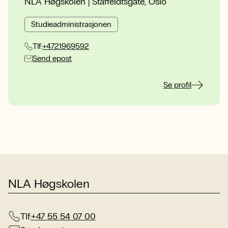
NLA Høgskolen | Staffeldtsgate, Oslo
Studieadministrasjonen
Tlf:
+4721969592
Send epost
Se profil
NLA Høgskolen
Tlf:
+47 55 54 07 00