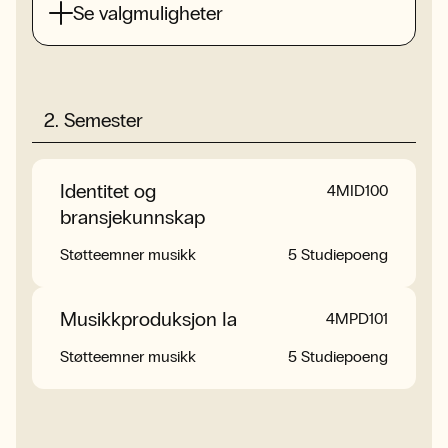
Se valgmuligheter
Se valgmuligheter
Utøvende musikkemner
20 Studiepoeng
Se valgmuligheter
2
.
Semester
Identitet og
Arrangering for
4ARR300
4MID100
bransjekunnskap
strykekvartett
Støtteemner musikk
Støtteemner musikk
5 Studiepoeng
5 Studiepoeng
Se valgmuligheter
Musikkproduksjon Ia
Live elektronikk
4MPD101
4MLE150
Støtteemner musikk
Støtteemner musikk
5 Studiepoeng
5 Studiepoeng
Musikkhistorie II
4MUH201