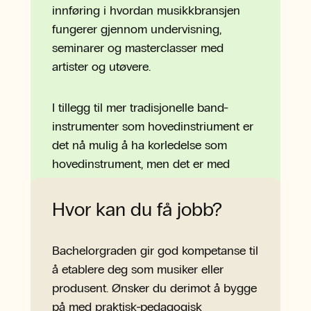
innføring i hvordan musikkbransjen
fungerer gjennom undervisning,
seminarer og masterclasser med
artister og utøvere.
I tillegg til mer tradisjonelle band-
instrumenter som hovedinstriument er
det nå mulig å ha korledelse som
hovedinstrument, men det er med
Bachelor i Musikk, menighet og
ledelse / utøvende musikk.
Hvor kan du få jobb?
Bachelorgraden gir god kompetanse til
å etablere deg som musiker eller
produsent. Ønsker du derimot å bygge
på med praktisk-pedagogisk