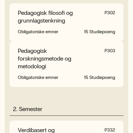
Pedagogisk filosofi og
Prosjektplan til
P3PRO
P302
grunnlagstenkning
masteroppgave
Obligatoriske emner
Obligatoriske emner
20 Studiepoeng
15 Studiepoeng
Pedagogisk
Masteroppgave
PMAS
P303
forskningsmetode og
Obligatoriske emner
40 Studiepoeng
metodologi
Obligatoriske emner
15 Studiepoeng
2
.
Semester
Verdibasert og
P332