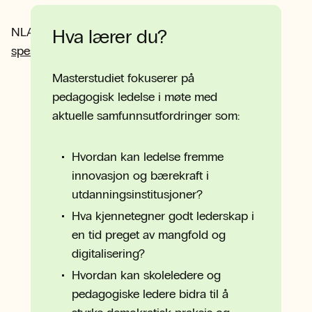
NLA tilbyr også mastergrader i
pedagogikk
og
Hva lærer du?
spesialpedagogikk
.
Masterstudiet fokuserer på
pedagogisk ledelse i møte med
aktuelle samfunnsutfordringer som:
Hvordan kan ledelse fremme
innovasjon og bærekraft i
utdanningsinstitusjoner?
Hva kjennetegner godt lederskap i
en tid preget av mangfold og
digitalisering?
Hvordan kan skoleledere og
pedagogiske ledere bidra til å