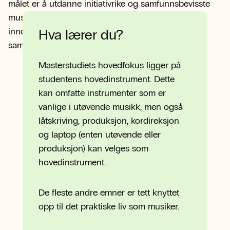
målet er å utdanne initiativrike og samfunnsbevisste
musikere som fremmer entreprenørskap og
innovasjon, både i kommersielle og ideelle
Hva lærer du?
sammenhenger.
Masterstudiets hovedfokus ligger på
studentens hovedinstrument. Dette
kan omfatte instrumenter som er
vanlige i utøvende musikk, men også
låtskriving, produksjon, kordireksjon
og laptop (enten utøvende eller
produksjon) kan velges som
hovedinstrument.
De fleste andre emner er tett knyttet
opp til det praktiske liv som musiker.