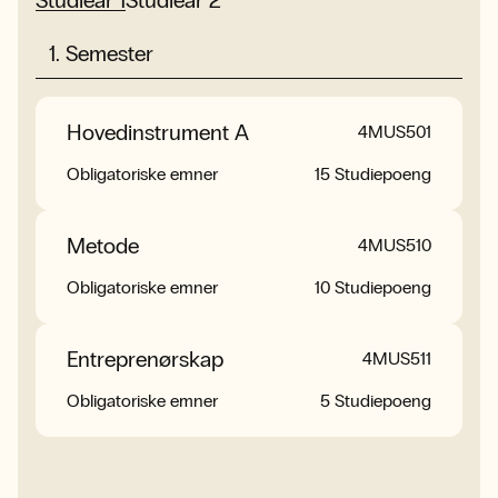
1
.
Semester
Hovedinstrument A
Hovedinstrument C
4MUS503
4MUS501
Obligatoriske emner
Obligatoriske emner
15 Studiepoeng
15 Studiepoeng
Metode
Semesterprosjekt 2
4MUS510
4MUS513
Obligatoriske emner
Obligatoriske emner
10 Studiepoeng
5 Studiepoeng
Entreprenørskap
Stilfordypning
4MUS521
4MUS511
Obligatoriske emner
Obligatoriske emner
10 Studiepoeng
5 Studiepoeng