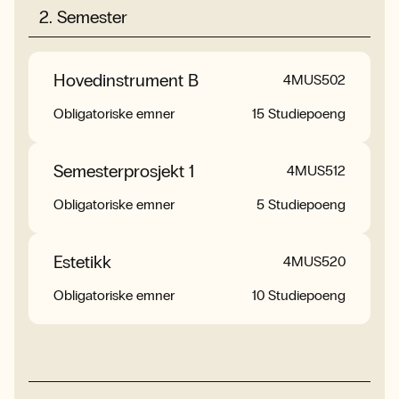
2
.
Semester
Hovedinstrument B
Masterprosjekt
4MUS502
4MUS550
Obligatoriske emner
Masterprosjekt
30 Studiepoeng
15 Studiepoeng
Semesterprosjekt 1
4MUS512
Obligatoriske emner
5 Studiepoeng
Estetikk
4MUS520
Obligatoriske emner
10 Studiepoeng