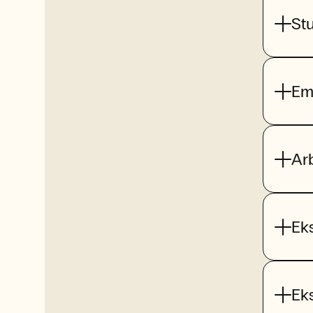
St
Em
Ar
Ek
Ek