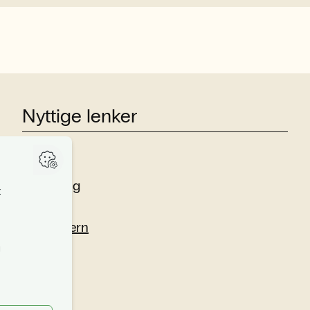
Nyttige lenker
Studier
Forskning
Om oss
Personvern
Si fra!