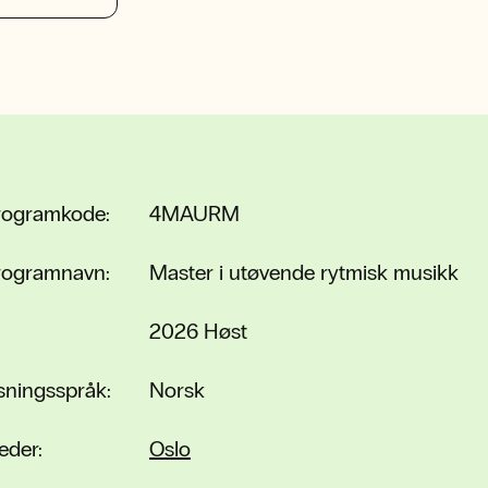
rogramkode:
4MAURM
rogramnavn:
Master i utøvende rytmisk musikk
2026 Høst
sningsspråk:
Norsk
eder:
Oslo