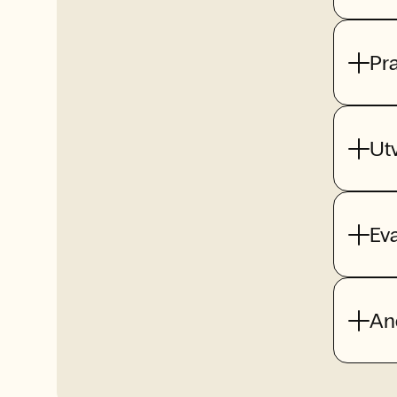
Pr
Utv
Eva
An