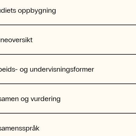
udiets oppbygning
neoversikt
beids- og undervisningsformer
samen og vurdering
samensspråk