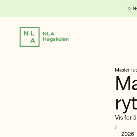
✨ Ny
Master i u
Ma
ry
Vis for å