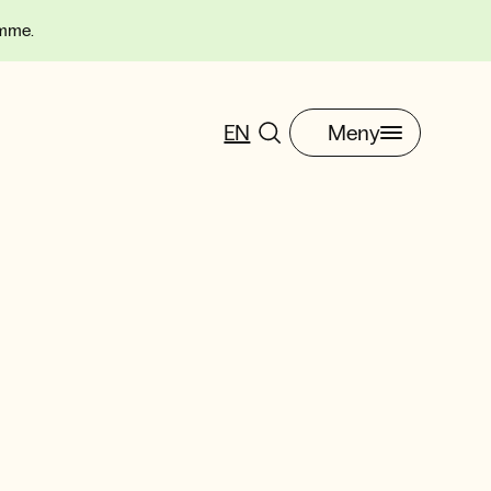
omme.
EN
Meny