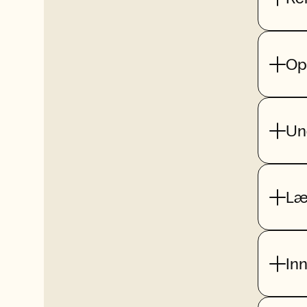
Op
Un
Læ
In