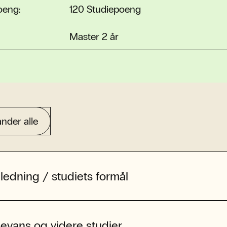
oeng:
120 Studiepoeng
Master 2 år
nder alle
ledning / studiets formål
levans og videre studier