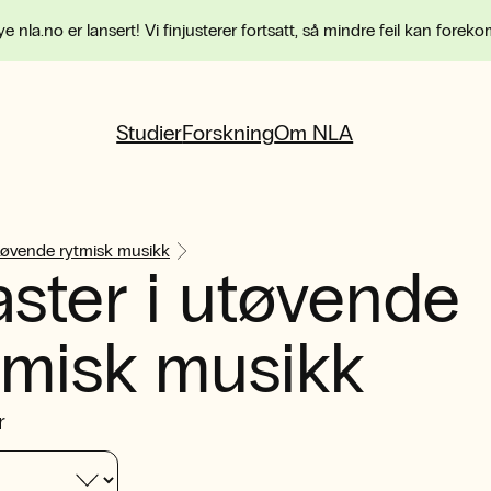
e nla.no er lansert! Vi finjusterer fortsatt, så mindre feil kan forek
Studier
Forskning
Om NLA
tøvende rytmisk musikk
ster i utøvende
tmisk musikk
r