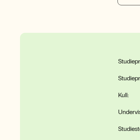
Studiep
Studiep
Kull:
Undervi
Studiest