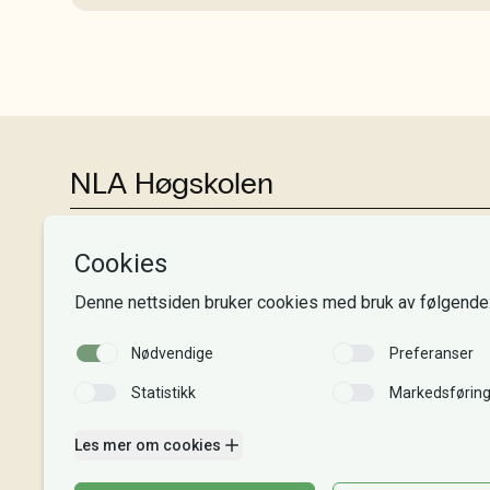
NLA Høgskolen
Tlf:
+47 55 54 07 00
Send epost
Alle adresser
Organisasjonsnr. 995 189 186
MVA-nummer: 995 189 186 MVA
Kontonummer: 3000 48 00008
Gaver til NLA: 8220 02 88625
Vipps: 20913
Faktura til NLA