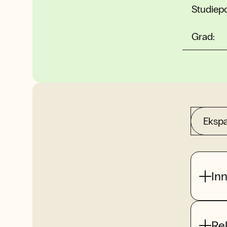
Studiep
Grad:
Ekspa
Inn
Re