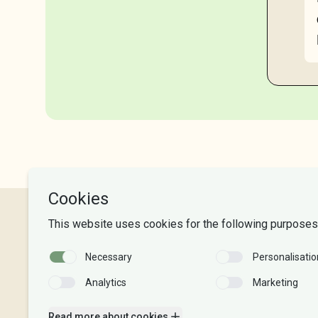
NLA University College
Phone:
+47 55 54 07 00
Send email