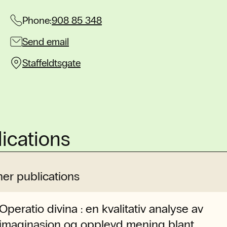
Phone:
908 85 348
Send email
Staffeldtsgate
ications
her publications
Operatio divina : en kvalitativ analyse av
imaginasjon og opplevd mening blant