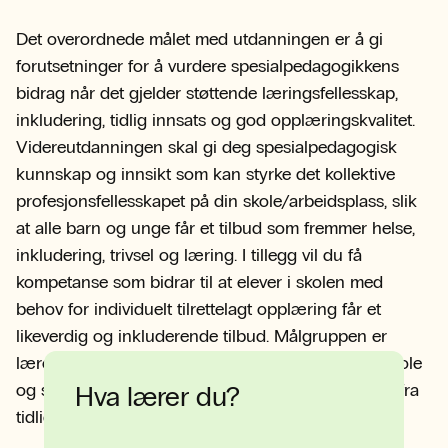
Det overordnede målet med utdanningen er å gi
forutsetninger for å vurdere spesialpedagogikkens
bidrag når det gjelder støttende læringsfellesskap,
inkludering, tidlig innsats og god opplæringskvalitet.
Videreutdanningen skal gi deg spesialpedagogisk
kunnskap og innsikt som kan styrke det kollektive
profesjonsfellesskapet på din skole/arbeidsplass, slik
at alle barn og unge får et tilbud som fremmer helse,
inkludering, trivsel og læring. I tillegg vil du få
kompetanse som bidrar til at elever i skolen med
behov for individuelt tilrettelagt opplæring får et
likeverdig og inkluderende tilbud. Målgruppen er
lærere og andre ansatte som arbeider opp imot skole
og som ikke har studiepoeng i spesialpedagogikk fra
Hva lærer du?
tidligere.