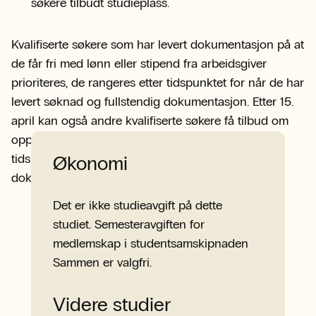
søkere tilbudt studieplass.
Kvalifiserte søkere som har levert dokumentasjon på at
de får fri med lønn eller stipend fra arbeidsgiver
prioriteres, de rangeres etter tidspunktet for når de har
levert søknad og fullstendig dokumentasjon. Etter 15.
april kan også andre kvalifiserte søkere få tilbud om
opptak, også denne gruppen rangeres etter
tidspunktet for når søknad og fullstendig
Økonomi
dokumentasjon er mottatt.
Det er ikke studieavgift på dette
studiet. Semesteravgiften for
medlemskap i studentsamskipnaden
Sammen er valgfri.
Videre studier