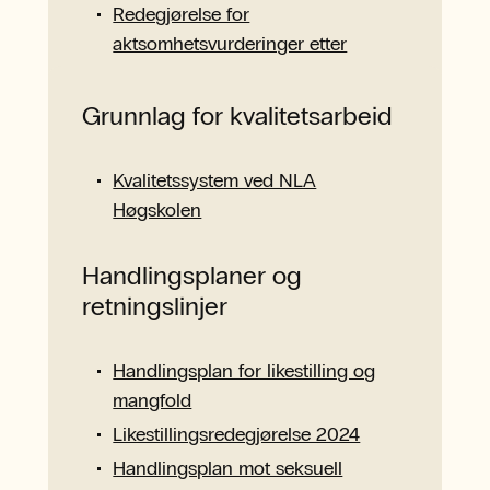
Redegjørelse for
aktsomhetsvurderinger etter
åpenhetsloven 2024 – NLA
Høgskolen
Grunnlag for kvalitetsarbeid
Kvalitetssystem ved NLA
Høgskolen
Handlingsplaner og
retningslinjer
Handlingsplan for likestilling og
mangfold
Likestillingsredegjørelse 2024
Handlingsplan mot seksuell