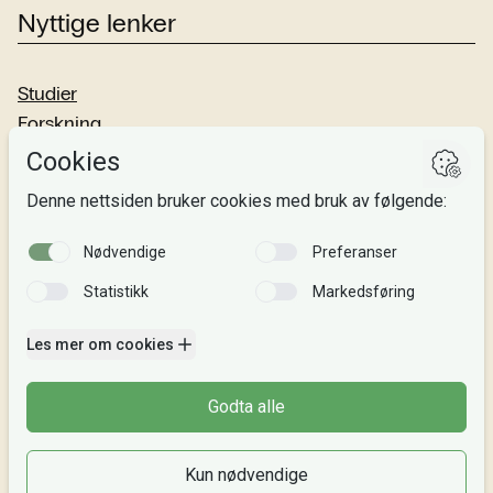
Nyttige lenker
Studier
Forskning
Om oss
Personvern
Si fra!
Følg oss
Facebook
TikTok
Instagram