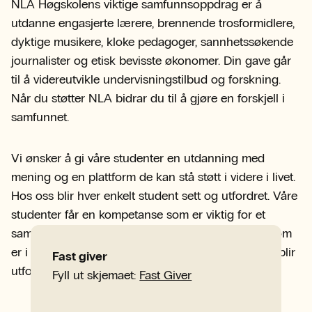
NLA Høgskolens viktige samfunnsoppdrag er å
utdanne engasjerte lærere, brennende trosformidlere,
dyktige musikere, kloke pedagoger, sannhetssøkende
journalister og etisk bevisste økonomer. Din gave går
til å videreutvikle undervisningstilbud og forskning.
Når du støtter NLA bidrar du til å gjøre en forskjell i
samfunnet.
Vi ønsker å gi våre studenter en utdanning med
mening og en plattform de kan stå støtt i videre i livet.
Hos oss blir hver enkelt student sett og utfordret. Våre
studenter får en kompetanse som er viktig for et
sammensatt og krevende arbeidsliv. Et arbeidsliv som
er i stadig endring, og hvor verdier og standpunkt blir
Fast giver
utfordret hver eneste dag.
Fyll ut skjemaet:
Fast Giver