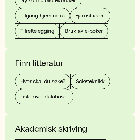
Ny som bibliotekbruker
Tilgang hjemmefra
Fjernstudent
Tilrettelegging
Bruk av e-bøker
Finn litteratur
Hvor skal du søke?
Søketeknikk
Liste over databaser
Akademisk skriving