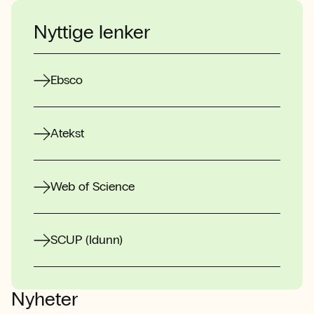
Nyttige lenker
Ebsco
Atekst
Web of Science
SCUP (Idunn)
Nyheter