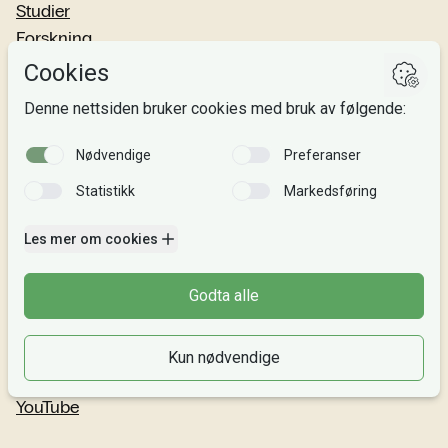
Studier
Forskning
Om oss
Personvern
Si fra!
Følg oss
Facebook
TikTok
Instagram
LinkedIn
YouTube