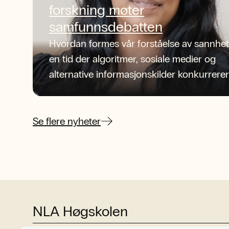
forskning møter
samfunnsdebatten
Hvordan formes vår forståelse av sannhet
en tid der algoritmer, sosiale medier og
alternative informasjonskilder konkurrerer
om oppmerksomheten?
Se flere nyheter
NLA Høgskolen