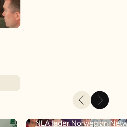
NLA leder Norwegian Net