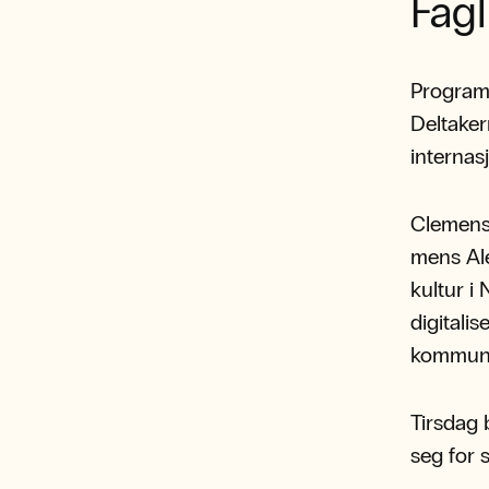
Fagl
Program
Deltaker
internas
Clemens 
mens Ale
kultur i
digitalis
kommuni
Tirsdag 
seg for 