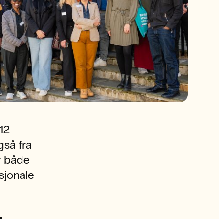
 12
gså fra
v både
sjonale