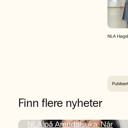
NLA Høgsko
Publiser
Finn flere nyheter
NLA på Arendalsuka: Når