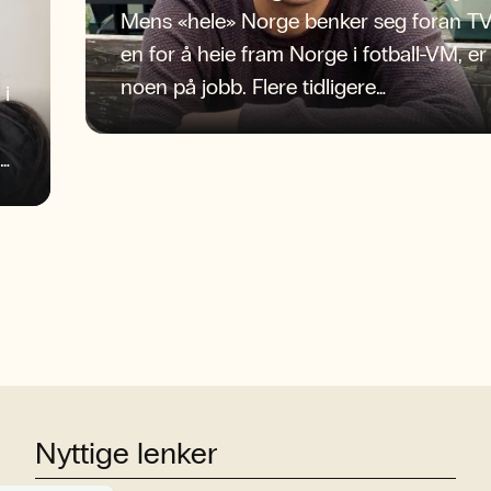
Mens «hele» Norge benker seg foran TV
en for å heie fram Norge i fotball-VM, er
noen på jobb. Flere tidligere
 i
journaliststudenter ved NLA Høgskolen
befinner seg midt i begivenhetenes
sentrum og spiller sentrale roller i
pressedekningen av herrelandslagets
første VM på 28 år.
Nyttige lenker