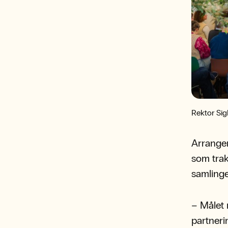
Rektor Sig
Arrangem
som trak
samlinge
– Målet
partneri