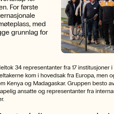
en. For første
ternasjonale
 møteplass, med
gge grunnlag for
deltok 34 representanter fra 17 institusjoner i
Deltakerne kom i hovedsak fra Europa, men o
om Kenya og Madagaskar. Gruppen besto a
apelig ansatte og representanter fra interna
r.