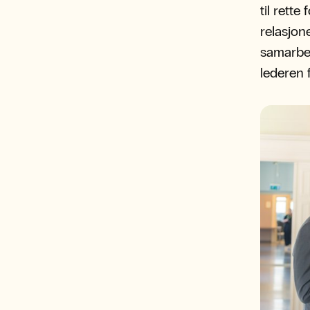
til rette
relasjone
samarbei
lederen 