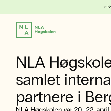
✨ Ny
NLA Høgskol
samlet intern
partnere i Be
NLA Høgskolen var 20.–22. april 