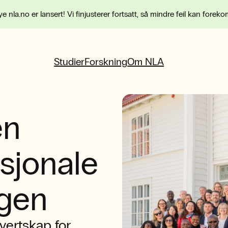
e nla.no er lansert! Vi finjusterer fortsatt, så mindre feil kan forek
Studier
Forskning
Om NLA
en
asjonale
rgen
vertskap for