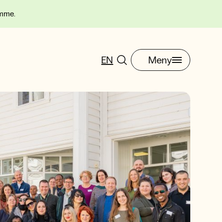
omme.
EN
Meny