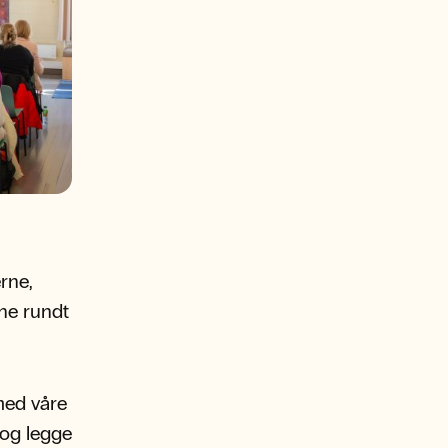
rne,
ne rundt
med våre
 og legge