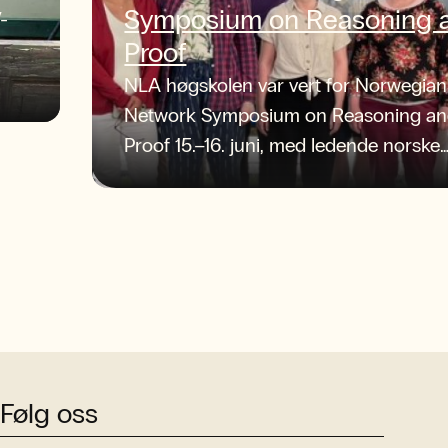
Symposium on Reasoning 
-
Proof
NLA høgskolen var vert for Norwegian
Network Symposium on Reasoning a
Proof 15.–16. juni, med ledende norske
forskere og sterke faglige diskusjoner.
Følg oss