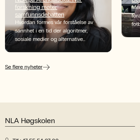
forskning møter
Men
samfunnsdebatten
for
Hvordan formes vår forståelse av
fot
sannhet i en tid der algoritmer,
tid
sosiale medier og alternative
NLA
informasjonskilder konkurrerer om
beg
oppmerksomheten?
sen
her
Se flere nyheter
NLA Høgskolen