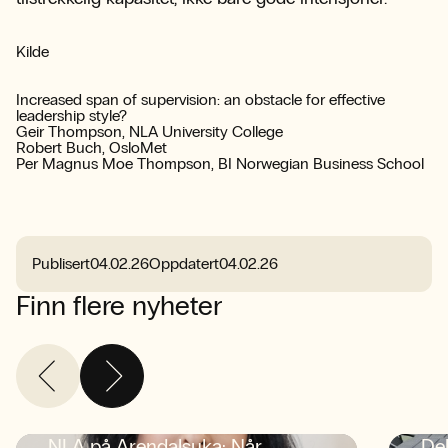
Kilde
Increased span of supervision: an obstacle for effective
leadership style?
Geir Thompson, NLA University College
Robert Buch, OsloMet
Per Magnus Moe Thompson, BI Norwegian Business School
Publisert
04.02.26
Oppdatert
04.02.26
Finn flere nyheter
NLA på Arendalsuka: Når
De