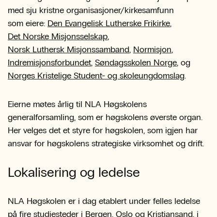
med sju kristne organisasjoner/kirkesamfunn
som eiere:
Den Evangelisk Lutherske Frikirke
,
Det Norske Misjonsselskap
,
Norsk Luthersk Misjonssamband
,
Normisjon
,
Indremisjonsforbundet
,
Søndagsskolen Norge
, og
Norges Kristelige Student- og skoleungdomslag
.
Eierne møtes årlig til NLA Høgskolens
generalforsamling, som er høgskolens øverste organ.
Her velges det et styre for høgskolen, som igjen har
ansvar for høgskolens strategiske virksomhet og drift.
Lokalisering og ledelse
NLA Høgskolen er i dag etablert under felles ledelse
på fire studiesteder i Bergen, Oslo og Kristiansand, i