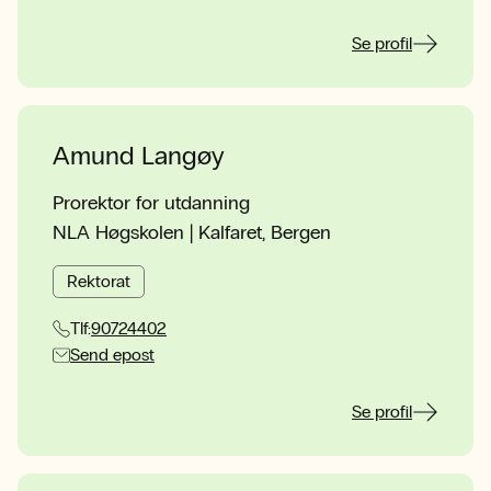
Se profil
Amund Langøy
Prorektor for utdanning
NLA Høgskolen | Kalfaret, Bergen
Rektorat
Tlf:
90724402
Send epost
Se profil