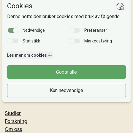
Send epost
Alle adresser
Organisasjonsnr. 995 189 186
MVA-nummer: 995 189 186 MVA
Kontonummer: 3000 48 00008
Gaver til NLA: 8220 02 88625
Vipps: 20913
Faktura til NLA
Bli giver
Intranett
Nyttige lenker
Studier
Forskning
Om oss