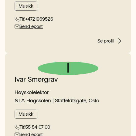
Musikk
Tlf:
+4721969526
Send epost
Se profil
I
Ivar Smørgrav
Høyskolelektor
NLA Høgskolen | Staffeldtsgate, Oslo
Musikk
Tlf:
55 54 07 00
Send epost