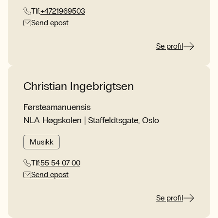
Tlf:
+4721969503
Send epost
Se profil
Christian Ingebrigtsen
Førsteamanuensis
NLA Høgskolen | Staffeldtsgate, Oslo
Musikk
Tlf:
55 54 07 00
Send epost
Se profil