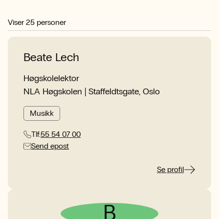
Viser
25
personer
Beate Lech
Høgskolelektor
NLA Høgskolen | Staffeldtsgate, Oslo
Musikk
Tlf:
55 54 07 00
Send epost
Se profil
B