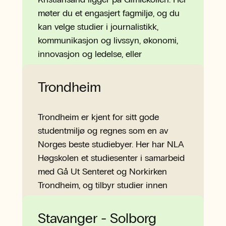
møter du et engasjert fagmiljø, og du
kan velge studier i journalistikk,
kommunikasjon og livssyn, økonomi,
innovasjon og ledelse, eller
interkulturell studier.
Mer om campus Kristiansand
Trondheim
Trondheim er kjent for sitt gode
studentmiljø og regnes som en av
Norges beste studiebyer. Her har NLA
Høgskolen et studiesenter i samarbeid
med Gå Ut Senteret og Norkirken
Trondheim, og tilbyr studier innen
teologi.
Mer om campus Trondheim
Stavanger - Solborg