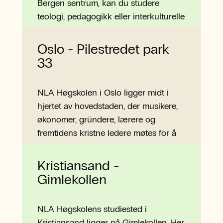
Bergen sentrum, kan du studere
teologi, pedagogikk eller interkulturelle
studier i et inspirerende fagmiljø.
Mer om campus Sandviken
Oslo - Pilestredet park
33
NLA Høgskolen i Oslo ligger midt i
hjertet av hovedstaden, der musikere,
økonomer, gründere, lærere og
fremtidens kristne ledere møtes for å
utvikle seg og utdannes.
Mer om campus Oslo
Kristiansand -
Gimlekollen
NLA Høgskolens studiested i
Kristiansand ligger på Gimlekollen. Her