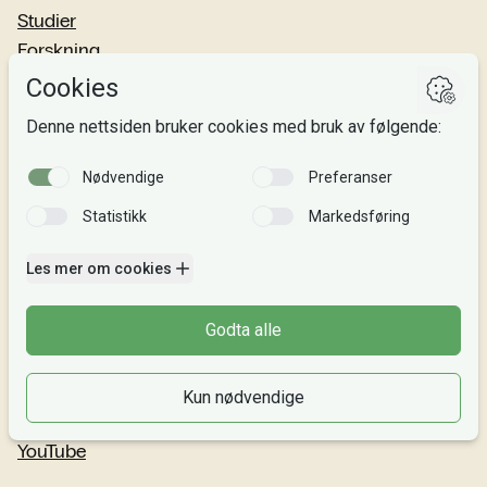
Studier
Forskning
Om oss
Personvern
Si fra!
Følg oss
Facebook
TikTok
Instagram
LinkedIn
YouTube