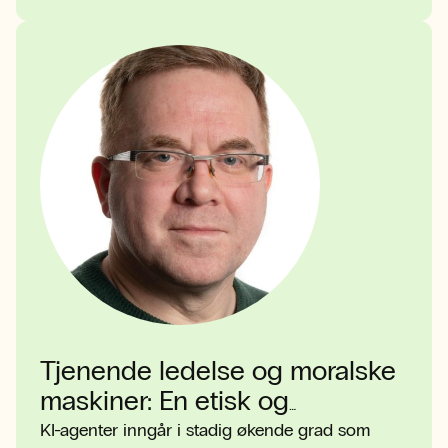
Tjenende ledelse og moralske
maskiner: En etisk og
tillitsbasert tilnærming til
KI-agenter inngår i stadig økende grad som