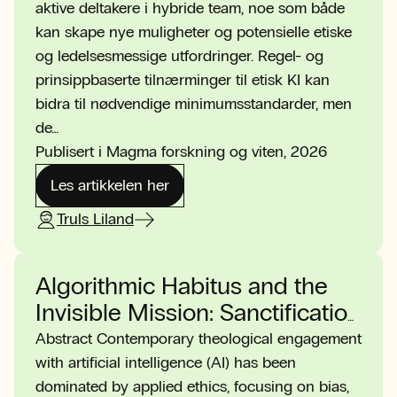
kunstig intelligens (KI) og KI-
aktive deltakere i hybride team, noe som både
kan skape nye muligheter og potensielle etiske
agenter
og ledelsesmessige utfordringer. Regel- og
prinsippbaserte tilnærminger til etisk KI kan
bidra til nødvendige minimumsstandarder, men
de…
Publisert i Magma forskning og viten, 2026
Les artikkelen her
Truls Liland
Algorithmic Habitus and the
Invisible Mission: Sanctification
as the Reordering of Desire
Abstract Contemporary theological engagement
with artificial intelligence (AI) has been
dominated by applied ethics, focusing on bias,