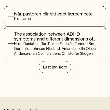
Når pastoren blir sitt eget læreembete
Kim Larsen
The association between ADHD
symptoms and different dimensions of
problematic use of social media among
Hilde Danielsen
,
Turi Reiten Finserås
,
Tormod Bøe
,
adolescent: results from the
Gunnhild Johnsen Hjetland
,
Amanda Iselin Olesen
“LifeOnSoMe”-study
Andersen
,
Ian Colman
,
Jens Christoffer Skogen
Last inn flere