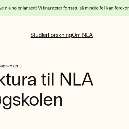
e nla.no er lansert! Vi finjusterer fortsatt, så mindre feil kan forek
Studier
Forskning
Om NLA
øgskolen
ktura til NLA
gskolen