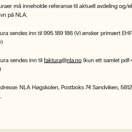
turaer må inneholde referanse til aktuell avdeling og/el
avn på NLA.
ura sendes inn til 995 189 186 (Vi ønsker primært EHF
r)
ura sendes inn til
faktura@nla.no
(kun ett samlet pdf
)
dresse: NLA Høgskolen, Postboks 74 Sandviken, 5812
.