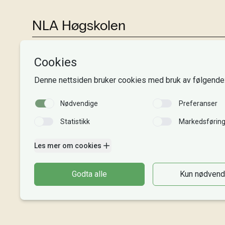
NLA Høgskolen
Tlf:
+47 55 54 07 00
Send epost
Alle adresser
Organisasjonsnr. 995 189 186
MVA-nummer: 995 189 186 MVA
Kontonummer: 3000 48 00008
Gaver til NLA: 8220 02 88625
Vipps: 20913
Faktura til NLA
Bli giver
Intranett