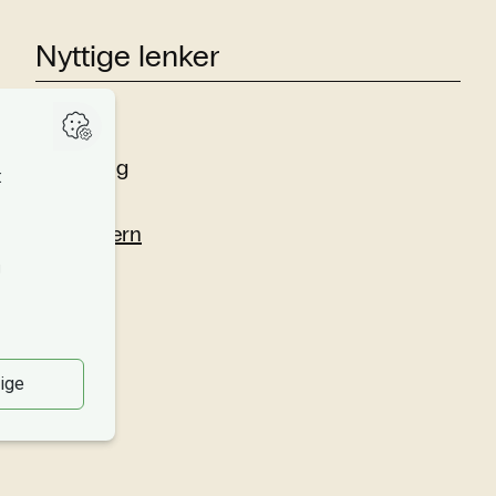
Nyttige lenker
Studier
Forskning
Om oss
Personvern
Si fra!