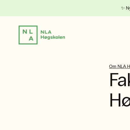
✨ Ny
Om NLA H
Fa
Hø