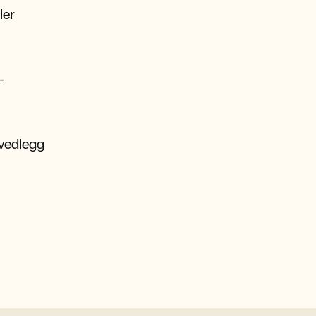
ler
-
-vedlegg