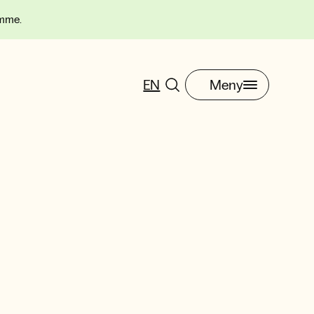
omme.
EN
Meny