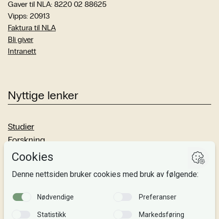
Gaver til NLA: 8220 02 88625
Vipps: 20913
Faktura til NLA
Bli giver
Intranett
Nyttige lenker
Studier
Forskning
Om oss
Personvern
Si fra!