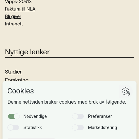
Vipps: 20913
Faktura til NLA
Bli giver
Intranett
Nyttige lenker
Studier
Forskning
Om oss
Personvern
Si fra!