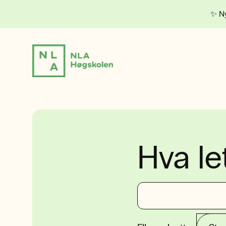
✨ Ny
Hva le