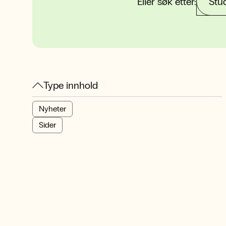
Eller søk etter:
Stu
Type innhold
Nyheter
Sider