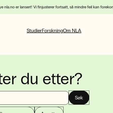
e nla.no er lansert! Vi finjusterer fortsatt, så mindre feil kan forek
Studier
Forskning
Om NLA
ter du etter?
Søk