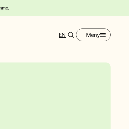
omme.
EN
Meny