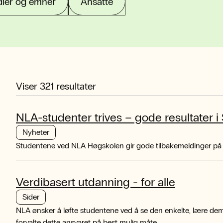
dier og emner
Ansatte
Viser
321
resultater
NLA-studenter trives – gode resultater 
Nyheter
Studentene ved NLA Høgskolen gir gode tilbakemeldinger på un
Verdibasert utdanning - for alle
Sider
NLA ønsker å løfte studentene ved å se den enkelte, lære dem
forvalte dette ansvaret på best mulig måte.