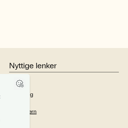
Nyttige lenker
Studier
Forskning
Om oss
Personvern
Si fra!