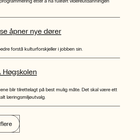
 i programmering etter å ha fullført videreutdanningen
nse åpner nye dører
re forstå kulturforskjeller i jobben sin.
A Høgskolen
ene blir tilrettelagt på best mulig måte. Det skal være ett
alt læringsmiljøutvalg.
flere