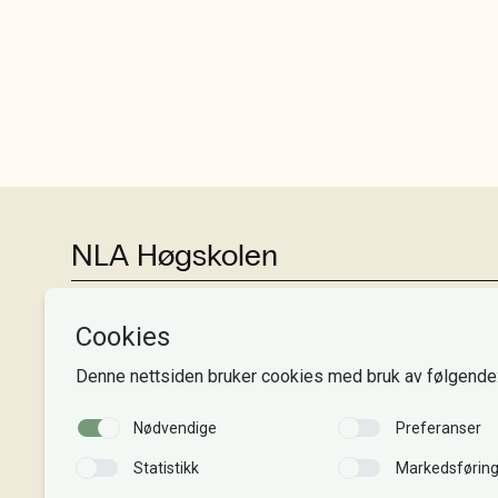
NLA Høgskolen
Tlf:
+47 55 54 07 00
Send epost
Alle adresser
Organisasjonsnr. 995 189 186
MVA-nummer: 995 189 186 MVA
Kontonummer: 3000 48 00008