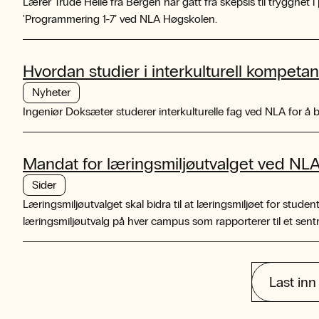
Lærer Trude Helle fra Bergen har gått fra skepsis til trygghet
'Programmering 1-7’ ved NLA Høgskolen.
Hvordan studier i interkulturell kompeta
Nyheter
Ingeniør Doksæter studerer interkulturelle fag ved NLA for å bed
Mandat for læringsmiljøutvalget ved NL
Sider
Læringsmiljøutvalget skal bidra til at læringsmiljøet for student
læringsmiljøutvalg på hver campus som rapporterer til et sentr
Last inn 