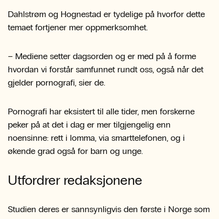
Dahlstrøm og Hognestad er tydelige på hvorfor dette
temaet fortjener mer oppmerksomhet.
– Mediene setter dagsorden og er med på å forme
hvordan vi forstår samfunnet rundt oss, også når det
gjelder pornografi, sier de.
Pornografi har eksistert til alle tider, men forskerne
peker på at det i dag er mer tilgjengelig enn
noensinne: rett i lomma, via smarttelefonen, og i
økende grad også for barn og unge.
Utfordrer redaksjonene
Studien deres er sannsynligvis den første i Norge som