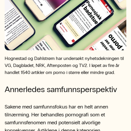
Hognestad og Dahlstrøm har undersøkt nyhetsdekningen til
VG, Dagbladet, NRK, Aftenposten og TV2. I løpet av fire år
handlet 1540 artikler om porno i større eller mindre grad.
Annerledes samfunnsperspektiv
Sakene med samfunnsfokus har en helt annen
tilnærming. Her behandles pornografi som et
samfunnsfenomen med potensielt alvorlige
konsekvenser. Artiklene i denne kategorien