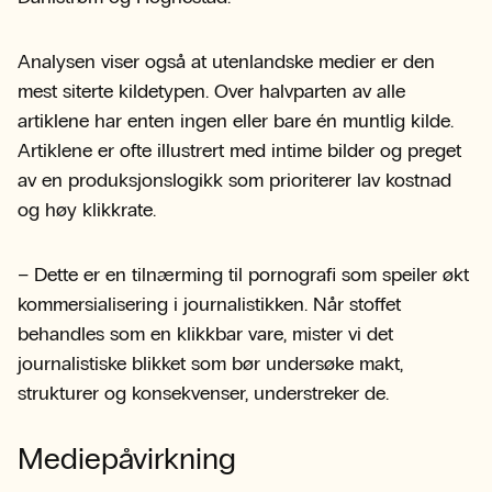
Analysen viser også at utenlandske medier er den
mest siterte kildetypen. Over halvparten av alle
artiklene har enten ingen eller bare én muntlig kilde.
Artiklene er ofte illustrert med intime bilder og preget
av en produksjonslogikk som prioriterer lav kostnad
og høy klikkrate.
– Dette er en tilnærming til pornografi som speiler økt
kommersialisering i journalistikken. Når stoffet
behandles som en klikkbar vare, mister vi det
journalistiske blikket som bør undersøke makt,
strukturer og konsekvenser, understreker de.
Mediepåvirkning