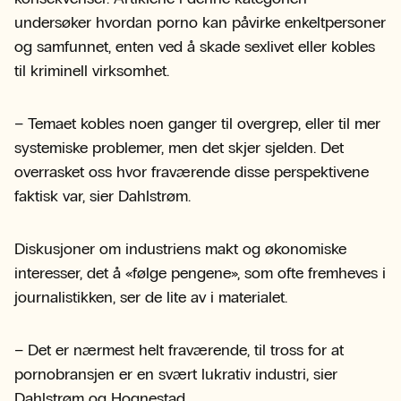
undersøker hvordan porno kan påvirke enkeltpersoner
og samfunnet, enten ved å skade sexlivet eller kobles
til kriminell virksomhet.
– Temaet kobles noen ganger til overgrep, eller til mer
systemiske problemer, men det skjer sjelden. Det
overrasket oss hvor fraværende disse perspektivene
faktisk var, sier Dahlstrøm.
Diskusjoner om industriens makt og økonomiske
interesser, det å «følge pengene», som ofte fremheves i
journalistikken, ser de lite av i materialet.
– Det er nærmest helt fraværende, til tross for at
pornobransjen er en svært lukrativ industri, sier
Dahlstrøm og Hognestad.