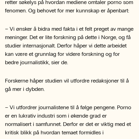
retter søkelys på hvordan mediene omtaler porno som
fenomen. Og behovet for mer kunnskap er åpenbart:
– Vi ønsker å bidra med fakta i et felt preget av mange
meninger. Det er lite forskning på dette i Norge, og få
studier internasjonalt. Derfor håper vi dette arbeidet
kan være et grunnlag for videre forskning og for
bedre journalistikk, sier de.
Forskerne håper studien vil utfordre redaksjoner til å
gå mer i dybden.
– Vi utfordrer journalistene til å følge pengene. Porno
er en lukrativ industri som i økende grad er
normalisert i samfunnet. Derfor er det er viktig med et
kritisk blikk på hvordan temaet formidles i