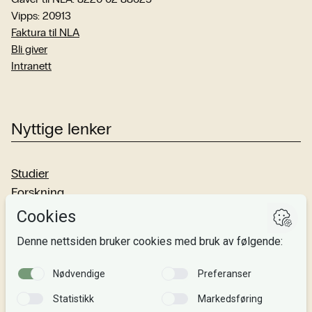
Vipps: 20913
Faktura til NLA
Bli giver
Intranett
Nyttige lenker
Studier
Forskning
Om oss
Personvern
Si fra!