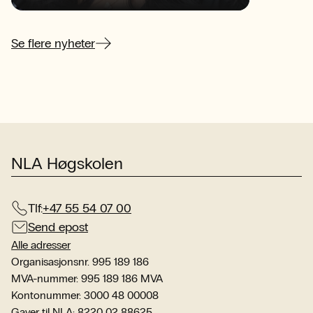
beg
oppmerksomheten?
sen
her
Se flere nyheter
NLA Høgskolen
Tlf:
+47 55 54 07 00
Send epost
Alle adresser
Organisasjonsnr. 995 189 186
MVA-nummer: 995 189 186 MVA
Kontonummer: 3000 48 00008
Gaver til NLA: 8220 02 88625