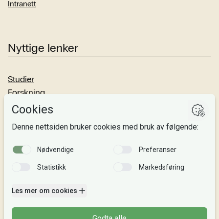
Intranett
Nyttige lenker
Studier
Forskning
Om oss
Personvern
Si fra!
Følg oss