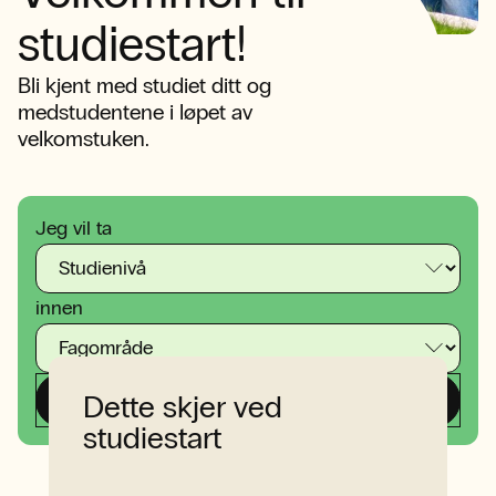
studiestart!
Bli kjent med studiet ditt og
medstudentene i løpet av
velkomstuken.
Jeg vil ta
innen
Finn din utdanning
Dette skjer ved
studiestart