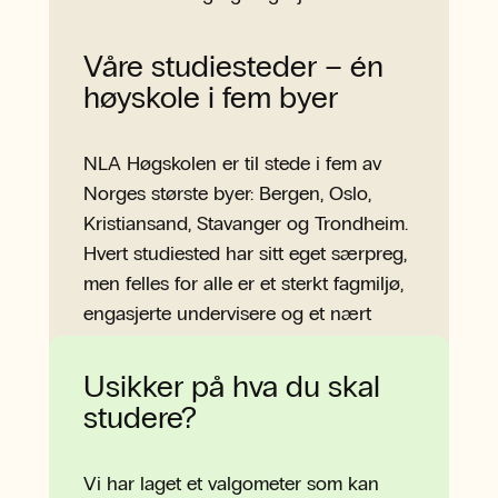
mennesker og samfunn.
Les mer her
Våre studiesteder – én
høyskole i fem byer
NLA Høgskolen er til stede i fem av
Norges største byer: Bergen, Oslo,
Kristiansand, Stavanger og Trondheim.
Hvert studiested har sitt eget særpreg,
men felles for alle er et sterkt fagmiljø,
engasjerte undervisere og et nært
fellesskap der du blir sett.
Se alle våre studiesteder
Usikker på hva du skal
studere?
Vi har laget et valgometer som kan