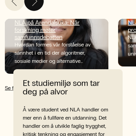
NLA på Arendalsuka: Når
NLA
forskning møter
pro
samfunnsdebatten
NLA
Hvordan formes vår forståelse av
sam
sannhet i en tid der algoritmer,
uni
sosiale medier og alternative
Gje
informasjonskilder konkurrerer om
ska
oppmerksomheten?
inn
Et studiemiljø som tar
kom
Se flere nyheter
deg på alvor
kun
stu
Å være student ved NLA handler om
mer enn å fullføre en utdanning. Det
handler om å utvikle faglig trygghet,
kritisk tenkning og engasjement for