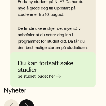
Er du ny student på NLA? Da har du
mye å glede deg til! Oppstart på
studiene er fra 10. august.
De første ukene skjer det mye, så vi
anbefaler at du setter deg inn i
programmet for studiet ditt. Da får du
den best mulige starten på studietiden.
Her finner du alt du trenger å vite
om studiestart!
Du kan fortsatt søke
studier
Se studietilbudet her:
Nyheter