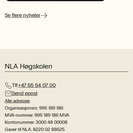
oppmerksomheten?
sen
her
Se flere nyheter
NLA Høgskolen
Tlf:
+47 55 54 07 00
Send epost
Alle adresser
Organisasjonsnr. 995 189 186
MVA-nummer: 995 189 186 MVA
Kontonummer: 3000 48 00008
Gaver til NLA: 8220 02 88625