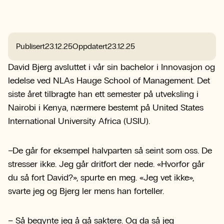
Publisert
23.12.25
Oppdatert
23.12.25
David Bjerg avsluttet i vår sin bachelor i Innovasjon og
ledelse ved NLAs Hauge School of Management. Det
siste året tilbragte han ett semester på utveksling i
Nairobi i Kenya, nærmere bestemt på United States
International University Africa (USIU).
–De går for eksempel halvparten så seint som oss. De
stresser ikke. Jeg går dritfort der nede. «Hvorfor går
du så fort David?», spurte en meg. «Jeg vet ikke»,
svarte jeg og Bjerg ler mens han forteller.
– Så begynte jeg å gå saktere. Og da så jeg