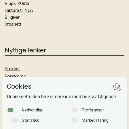
Vipps: 20913
Faktura til NLA
Bli giver
Intranett
Nyttige lenker
Studier
Forskning
Om oss
Personvern
Si fra!