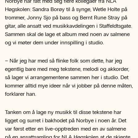
Norbye har fått med seg flere kollegaer fra NLA
Høgskolen: Sandra Borøy til å synge, Wetle Holte på
trommer, Jonny Sjo på bass og Bernt Rune Stray på
gitar, alle ansatt ved musikkavdelingen i Staffeldtsgate.
Sammen skal de lage et album med noen av salmene
og vi møter dem under innspilling i studio.
– Når jeg har med så flinke folk som dette, har jeg
egentlig bare med meg tekstene, melodi og akkorder,
så lager vi arrangementene sammen her i studio. Det
kommer alltid mye ideer når vi jobber på denne måten,
forklarer han.
Tanken om å lage ny musikk til disse tekstene har
ligget og surret i bakhodet på Norbye i noen år. Det
var først etter en live-opptreden med en av salmene
på en ansattsamling for NLA Høgskolen at de skjønte