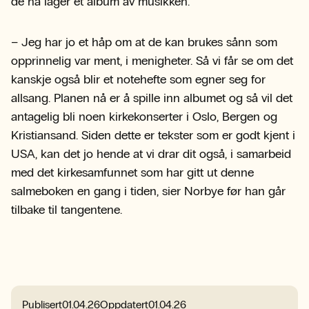
de nå lager et album av musikken.
– Jeg har jo et håp om at de kan brukes sånn som
opprinnelig var ment, i menigheter. Så vi får se om det
kanskje også blir et notehefte som egner seg for
allsang. Planen nå er å spille inn albumet og så vil det
antagelig bli noen kirkekonserter i Oslo, Bergen og
Kristiansand. Siden dette er tekster som er godt kjent i
USA, kan det jo hende at vi drar dit også, i samarbeid
med det kirkesamfunnet som har gitt ut denne
salmeboken en gang i tiden, sier Norbye før han går
tilbake til tangentene.
Publisert
01.04.26
Oppdatert
01.04.26