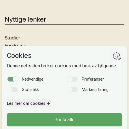
Nyttige lenker
Studier
Forskning
Om oss
Personvern
Si fra!
Følg oss
Facebook
TikTok