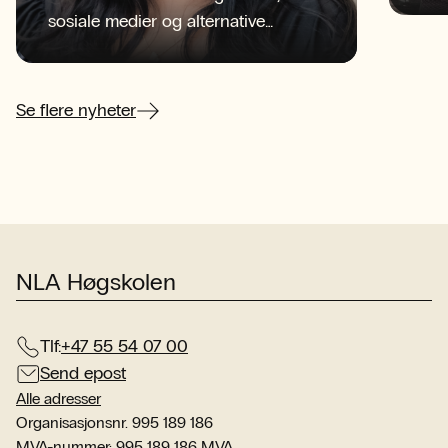
tid
sosiale medier og alternative
NLA
informasjonskilder konkurrerer om
beg
oppmerksomheten?
sen
her
Se flere nyheter
NLA Høgskolen
Tlf:
+47 55 54 07 00
Send epost
Alle adresser
Organisasjonsnr. 995 189 186
MVA-nummer: 995 189 186 MVA