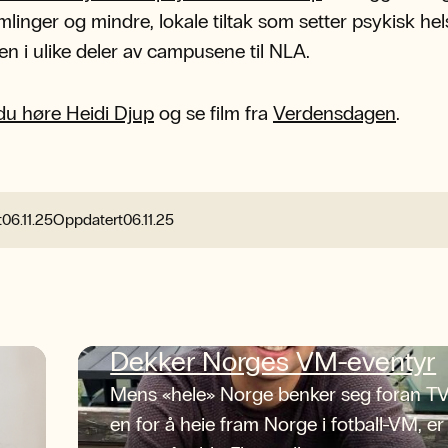
mlinger og mindre, lokale tiltak som setter psykisk he
n i ulike deler av campusene til NLA.
du høre Heidi Djup
og se film fra
Verdensdagen
.
t
06.11.25
Oppdatert
06.11.25
Dekker Norges VM-eventyr
Mens «hele» Norge benker seg foran TV
en for å heie fram Norge i fotball-VM, er