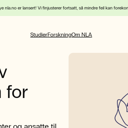
e nla.no er lansert! Vi finjusterer fortsatt, så mindre feil kan forek
Studier
Forskning
Om NLA
v
 for
ter og ansatte til