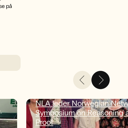
lse på
NLA leder Norwegian Net
Symposium on Reasoning 
-
Proof