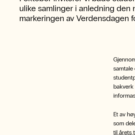
ulike samlinger i anledning den 
markeringen av Verdensdagen fo
Gjennom 
samtale 
studentp
bakverk 
informas
Et av hø
som dele
til året