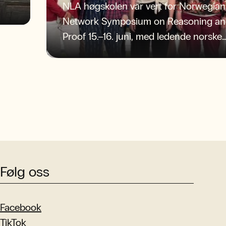
NLA høgskolen var vert for Norwegian
Network Symposium on Reasoning a
Proof 15.–16. juni, med ledende norske
forskere og sterke faglige diskusjoner.
Følg oss
Facebook
TikTok