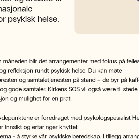
nasjonale
r psykisk helse.
måneden blir det arrangementer med fokus på felle
og refleksjon rundt psykisk helse. Du kan møte
resten og samtaletjenesten på stand – de byr på kaff
og gode samtaler. Kirkens SOS vil også være til sted
jon og mulighet for en prat.
ydepunktene er foredraget med psykologspesialist He
r innsikt og erfaringer knyttet
s tema - å styrke vår psykiske beredskap
. I tillegg arra