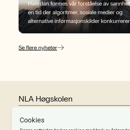
Hvordan formes vår forståelse av sannhet
en tid der algoritmer, sosiale medier og
alternative informasjonskilder konkurrerer
om oppmerksomheten?
Se flere nyheter
NLA Høgskolen
Tlf:
+47 55 54 07 00
Send epost