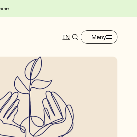
omme.
EN
Meny