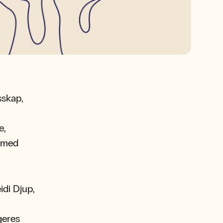
sskap,
e,
e med
idi Djup,
ngeres