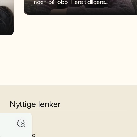
noen på jobb. Flere tidligere
 i
journaliststudenter ved NLA Høgskolen
befinner seg midt i begivenhetenes
sentrum og spiller sentrale roller i
pressedekningen av herrelandslagets
første VM på 28 år.
Nyttige lenker
Studier
Forskning