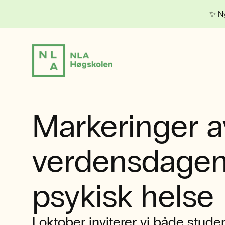
✨ Ny
Markeringer a
verdensdagen
psykisk helse
I oktober inviterer vi både studen