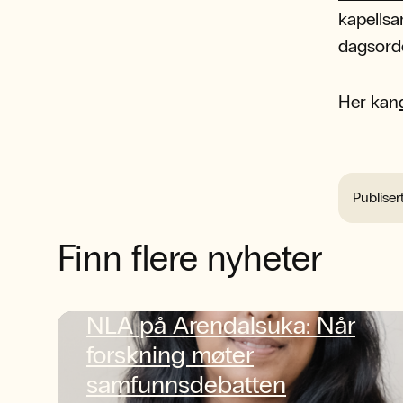
kapellsa
dagsorde
Her kan
Publiser
Finn flere nyheter
NLA på Arendalsuka: Når
forskning møter
samfunnsdebatten