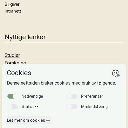
Bli giver
Intranett
Nyttige lenker
Studier
Forskning
Om oss
Personvern
Si fra!
Følg oss