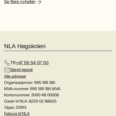
her
Se flere nyheter
NLA Høgskolen
Tlf:
+47 55 54 07 00
Send epost
Alle adresser
Organisasjonsnr. 995 189 186
MVA-nummer: 995 189 186 MVA
Kontonummer: 3000 48 00008
Gaver til NLA: 8220 02 88625
Vipps: 20913
Faktura til NLA