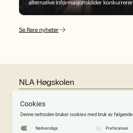
alternative informasjonskilder konkurrerer
om oppmerksomheten?
Se flere nyheter
NLA Høgskolen
Tlf:
+47 55 54 07 00
Send epost
Alle adresser
Organisasjonsnr. 995 189 186