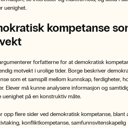
er uenighet.
okratisk kompetanse s
vekt
argumenterer forfatterne for at demokratisk kompeta
ndig motvekt i urolige tider. Borge beskriver demokra
se som et samspill mellom kunnskap, ferdigheter, h
er. Elever må kunne analysere informasjon og samtidi
 uenighet på en konstruktiv måte.
r opp flere sider ved demokratisk kompetanse, blant 
ivtaking, konfliktkompetanse, samfunnsvitenskapelig