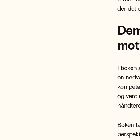
der det 
Dem
mot
I boken 
en nødve
kompetan
og verdi
håndtere
Boken ta
perspekt