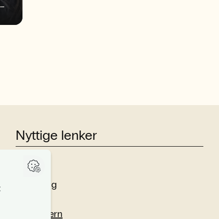
befinner seg midt i begivenhetenes
sentrum og spiller sentrale roller i
pressedekningen av herrelandslagets
første VM på 28 år.
Nyttige lenker
Studier
Forskning
Om oss
Personvern