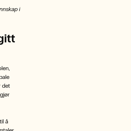
nnskap i
itt
len,
bale
r det
gjør
il å
mtaler