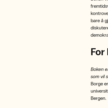
fremtids
kontrove
bare å g
diskuter
demokrat
For
Boken er
som vil s
Borge e
universi
Bergen.