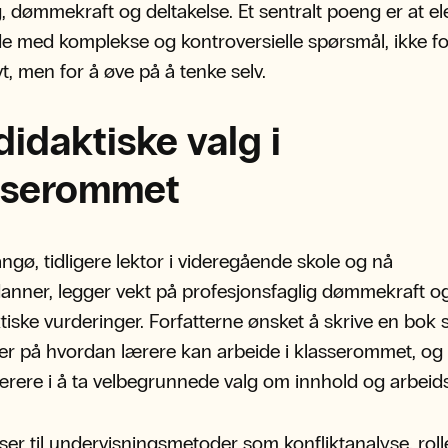
, dømmekraft og deltakelse. Et sentralt poeng er at e
de med komplekse og kontroversielle spørsmål, ikke fo
ivt, men for å øve på å tenke selv.
idaktiske valg i
sserommet
gø, tidligere lektor i videregående skole og nå
anner, legger vekt på profesjonsfaglig dømmekraft o
tiske vurderinger. Forfatterne ønsket å skrive en bok 
r på hvordan lærere kan arbeide i klasserommet, o
lærere i å ta velbegrunnede valg om innhold og arbeid
ser til undervisningsmetoder som konfliktanalyse, rolle