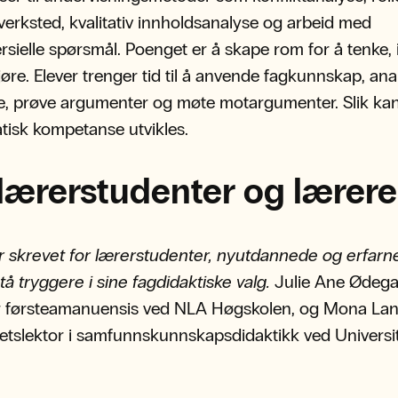
verksted, kvalitativ innholdsanalyse og arbeid med
rsielle spørsmål. Poenget er å skape rom for å tenke, 
jøre. Elever trenger tid til å anvende fagkunnskap, ana
e, prøve argumenter og møte motargumenter. Slik ka
isk kompetanse utvikles.
 lærerstudenter og lærere
 skrevet for lærerstudenter, nyutdannede og erfarn
tå tryggere i sine fagdidaktiske valg.
Julie Ane Ødeg
r førsteamanuensis ved NLA Høgskolen, og Mona Lan
tetslektor i samfunnskunnskapsdidaktikk ved Universit