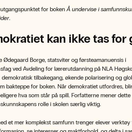
r utgangspunktet for boken
Å undervise i samfunnsku
ider
.
kratiet kan ikke tas for g
e Ødegaard Borge, statsviter og førsteamanuensis i
sfag ved Avdeling for lærerutdanning på NLA Høgsko
 demokratisk tilbakegang, økende polarisering og glo
om bakteppe for boken. Når demokratiet utfordres, bli
eligere hva som står på spill. Forfatterne mener dette 
kunnskapens rolle i skolen særlig viktig.
ed et mer komplekst samfunn trenger elever verktøy t
nformasjon, se interesser og maktforhold, og delta i sa