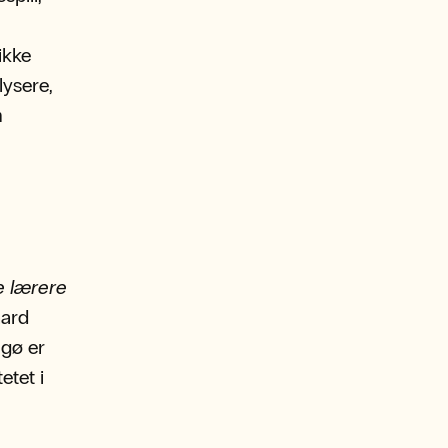
ikke
lysere,
n
e lærere
aard
gø er
etet i