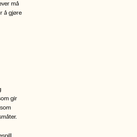
lever må
r å gjøre
g
som gir
g som
småter.
spill,