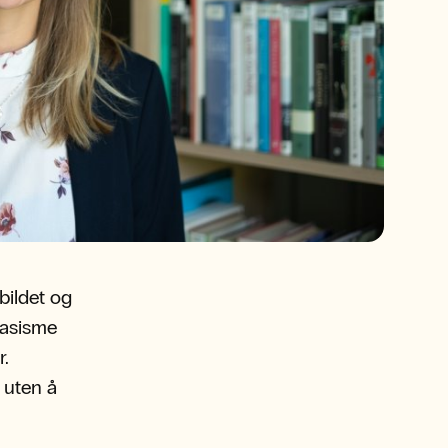
bildet og
rasisme
r.
 uten å