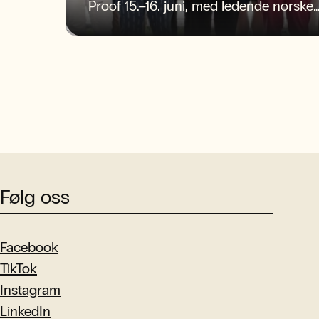
Proof 15.–16. juni, med ledende norske
forskere og sterke faglige diskusjoner.
Følg oss
Facebook
TikTok
Instagram
LinkedIn