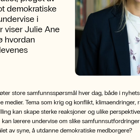
ot demokratiske
undervise i
 viser Julie Ane
ø hvordan
levenes
øter store samfunnsspørsmål hver dag, både i nyhets
le medier. Tema som krig og konflikt, klimaendringer, 
tilling kan skape sterke reaksjoner og ulike perspektive
kan lærere undervise om slike samfunnsutfordringer
let av syne, å utdanne demokratiske medborgere?