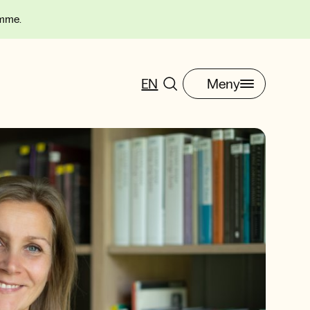
omme.
EN
Meny