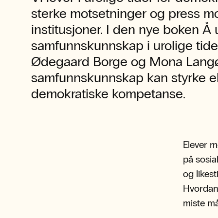
sterke motsetninger og press m
institusjoner. I den nye boken Å 
samfunnskunnskap i urolige tider
Ødegaard Borge og Mona Lang
samfunnskunnskap kan styrke e
demokratiske kompetanse.
Elever m
på sosia
og likes
Hvordan 
miste må