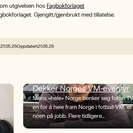
 om utgivelsen hos
Fagbokforlaget
agbokforlaget. Gjengitt/gjenbrukt med tillatelse.
t
21.05.26
Oppdatert
21.05.26
Dekker Norges VM-eventyr
Mens «hele» Norge benker seg foran TV
en for å heie fram Norge i fotball-VM, er
noen på jobb. Flere tidligere
 i
journaliststudenter ved NLA Høgskolen