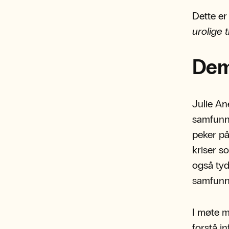
Dette e
urolige t
Demo
Julie An
samfunn
peker på
kriser s
også tyd
samfunns
I møte m
forstå i