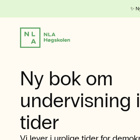
✨ Ny
Ny bok om
undervisning i
tider
Vi lever i urolige tider for demok