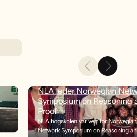
NLA leder Norwegian Net
Symposium on Reasoning 
-
Proof
NLA høgskolen var vert for Norwegian
Network Symposium on Reasoning a