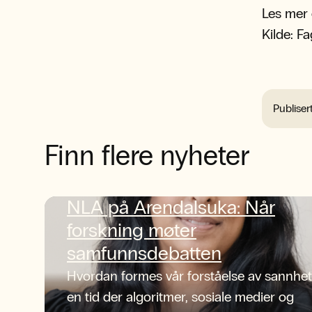
Les mer
Kilde: F
Publiser
Finn flere nyheter
NLA på Arendalsuka: Når
forskning møter
samfunnsdebatten
Hvordan formes vår forståelse av sannhet
en tid der algoritmer, sosiale medier og