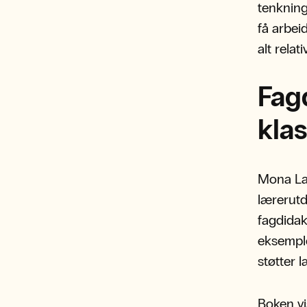
tenkning
få arbei
alt relat
Fagd
kla
Mona Lan
lærerutd
fagdidak
eksemple
støtter 
Boken vi