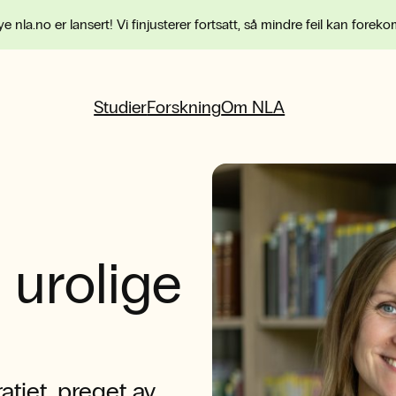
e nla.no er lansert! Vi finjusterer fortsatt, så mindre feil kan forek
Studier
Forskning
Om NLA
 urolige
ratiet, preget av