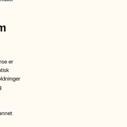
om
nse er
tisk
oldninger
g
annet