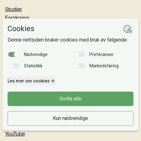
Studier
Forskning
Om oss
Personvern
Si fra!
Følg oss
Facebook
TikTok
Instagram
LinkedIn
YouTube