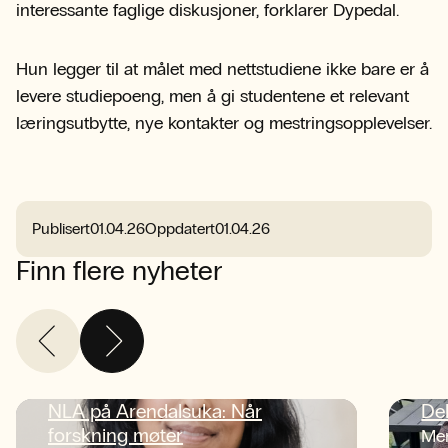
interessante faglige diskusjoner, forklarer Dypedal.
Hun legger til at målet med nettstudiene ikke bare er å
levere studiepoeng, men å gi studentene et relevant
læringsutbytte, nye kontakter og mestringsopplevelser.
Publisert
01.04.26
Oppdatert
01.04.26
Finn flere nyheter
NLA på Arendalsuka: Når
De
forskning møter
Men