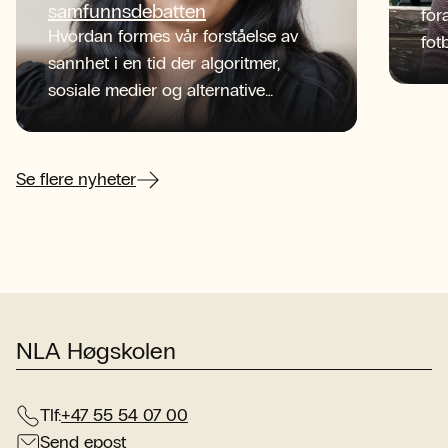
samfunnsdebatten
for
Hvordan formes vår forståelse av
fot
sannhet i en tid der algoritmer,
tid
sosiale medier og alternative
NLA
informasjonskilder konkurrerer om
beg
oppmerksomheten?
sen
her
Se flere nyheter
NLA Høgskolen
Tlf:
+47 55 54 07 00
Send epost