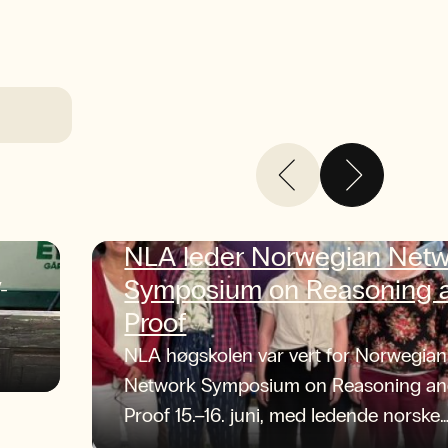
NLA leder Norwegian Net
Symposium on Reasoning 
-
Proof
NLA høgskolen var vert for Norwegian
Network Symposium on Reasoning a
Proof 15.–16. juni, med ledende norske
forskere og sterke faglige diskusjoner.