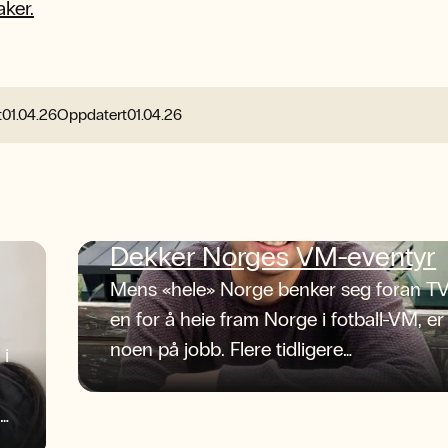
ker.
t
01.04.26
Oppdatert
01.04.26
Dekker Norges VM-eventyr
Mens «hele» Norge benker seg foran TV
en for å heie fram Norge i fotball-VM, er
noen på jobb. Flere tidligere
 i
journaliststudenter ved NLA Høgskolen
befinner seg midt i begivenhetenes
sentrum og spiller sentrale roller i