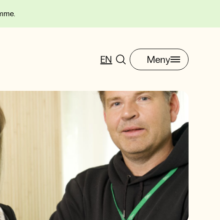
omme.
EN
Meny