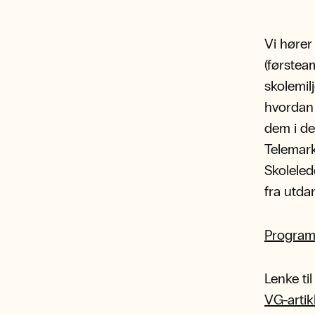
Vi hører
(førstea
skolemil
hvordan 
dem i de
Telemark
Skoleled
fra utda
Program
Lenke ti
VG-artik