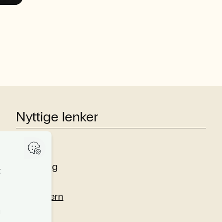
pressedekningen av herrelandslagets
første VM på 28 år.
Nyttige lenker
Studier
Forskning
Om oss
Personvern