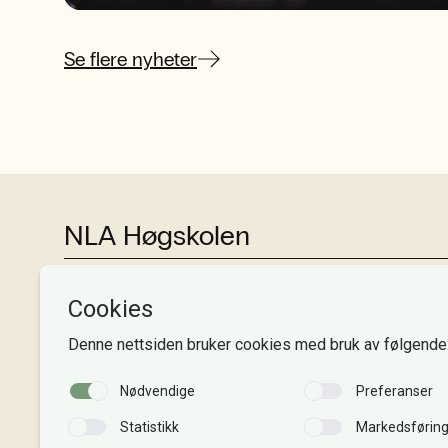
Se flere nyheter
NLA Høgskolen
Tlf:
+47 55 54 07 00
Send epost
Alle adresser
Organisasjonsnr. 995 189 186
MVA-nummer: 995 189 186 MVA
Kontonummer: 3000 48 00008