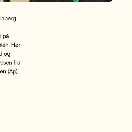
tlaberg
t på
olen. Hør
ld og
ssen fra
en (Ap)