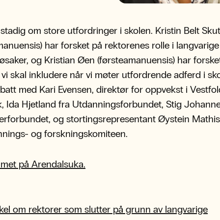
 stadig om store utfordringer i skolen. Kristin Belt Sku
manuensis) har forsket på rektorenes rolle i langvarige
jøsaker, og Kristian Øen (førsteamanuensis) har forske
vi skal inkludere når vi møter utfordrende adferd i sk
batt med Kari Evensen, direktør for oppvekst i Vestfo
, Ida Hjetland fra Utdanningsforbundet, Stig Johanne
erforbundet, og stortingsrepresentant​ Øystein Mathis
nnings- og forskningskomiteen.
met på Arendalsuka.
l
kel om rektorer som slutter på grunn av langvarige