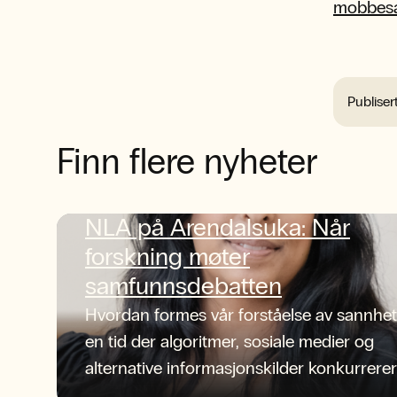
mobbesa
Publiser
Finn flere nyheter
NLA på Arendalsuka: Når
forskning møter
samfunnsdebatten
Hvordan formes vår forståelse av sannhet
en tid der algoritmer, sosiale medier og
alternative informasjonskilder konkurrerer
om oppmerksomheten?