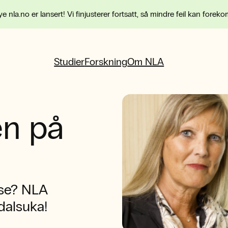
e nla.no er lansert! Vi finjusterer fortsatt, så mindre feil kan forek
Studier
Forskning
Om NLA
n på
ise? NLA
dalsuka!