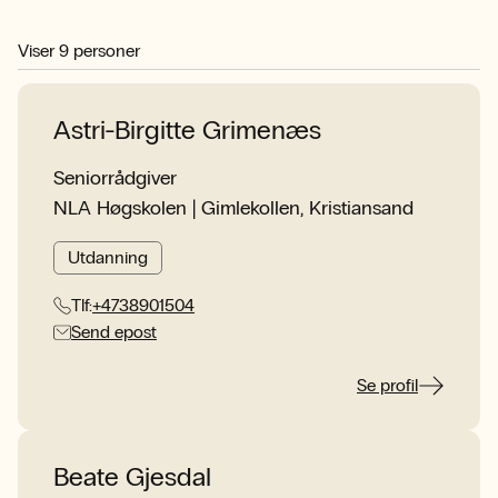
Viser
9
personer
Astri-Birgitte Grimenæs
Seniorrådgiver
NLA Høgskolen | Gimlekollen, Kristiansand
Utdanning
Tlf:
+4738901504
Send epost
Se profil
Beate Gjesdal