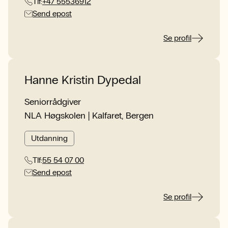
Tlf:
+47 55536912
Send epost
Se profil
Hanne Kristin Dypedal
Seniorrådgiver
NLA Høgskolen | Kalfaret, Bergen
Utdanning
Tlf:
55 54 07 00
Send epost
Se profil