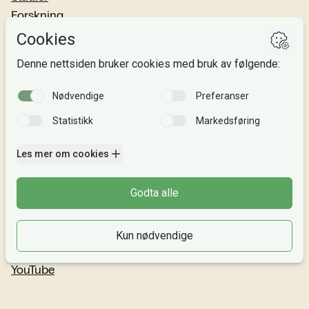
Forskning
Om oss
Personvern
Si fra!
Følg oss
Facebook
TikTok
Instagram
LinkedIn
YouTube