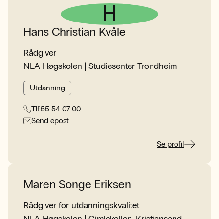
H
Hans Christian Kvåle
Rådgiver
NLA Høgskolen | Studiesenter Trondheim
Utdanning
Tlf:
55 54 07 00
Send epost
Se profil
Maren Songe Eriksen
Rådgiver for utdanningskvalitet
NLA Høgskolen | Gimlekollen, Kristiansand