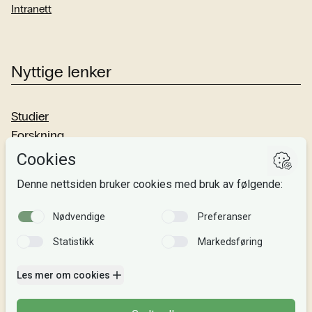
Intranett
Nyttige lenker
Studier
Forskning
Om oss
Personvern
Si fra!
Følg oss