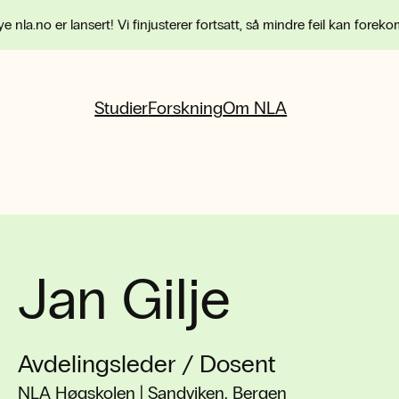
e nla.no er lansert! Vi finjusterer fortsatt, så mindre feil kan forek
Studier
Forskning
Om NLA
Jan Gilje
Avdelingsleder / Dosent
NLA Høgskolen | Sandviken, Bergen