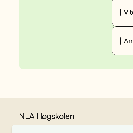
Vi
An
NLA Høgskolen