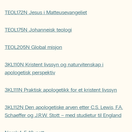
TEOL172N Jesus i Matteusevangeliet
TEOL175N Johanneisk teologi
TEOL205N Global misjon
3KL110N Kristent livssyn og naturvitenskap i
apologetisk perspektiv
3KL111N Praktisk apologetikk for et kristent livssyn
3KL112N Den apologetiske arven etter C.S. Lewis, F.A.
Schaeffer og J.R.W. Stott – med studietur til England