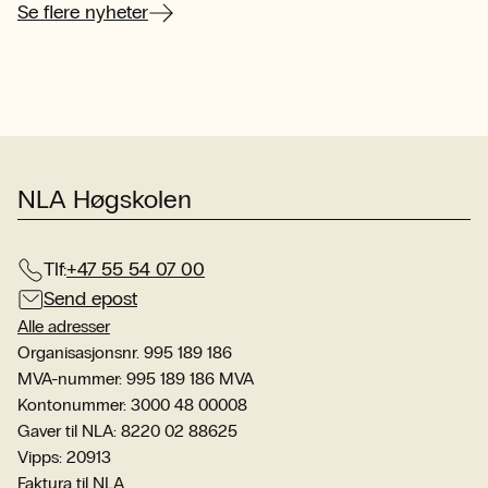
her
Se flere nyheter
NLA Høgskolen
Tlf:
+47 55 54 07 00
Send epost
Alle adresser
Organisasjonsnr. 995 189 186
MVA-nummer: 995 189 186 MVA
Kontonummer: 3000 48 00008
Gaver til NLA: 8220 02 88625
Vipps: 20913
Faktura til NLA