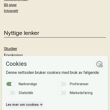
Bli giver
Intranett
Nyttige lenker
Studier
Forskning
Om oss
Personvern
Si fra!
Følg oss