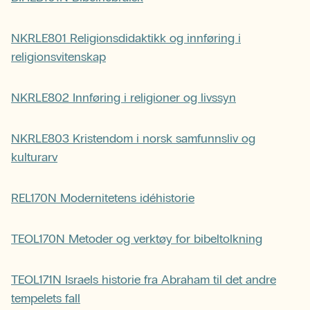
NKRLE801 Religionsdidaktikk og innføring i
religionsvitenskap
NKRLE802 Innføring i religioner og livssyn
NKRLE803 Kristendom i norsk samfunnsliv og
kulturarv
REL170N Modernitetens idéhistorie
TEOL170N Metoder og verktøy for bibeltolkning
TEOL171N Israels historie fra Abraham til det andre
tempelets fall