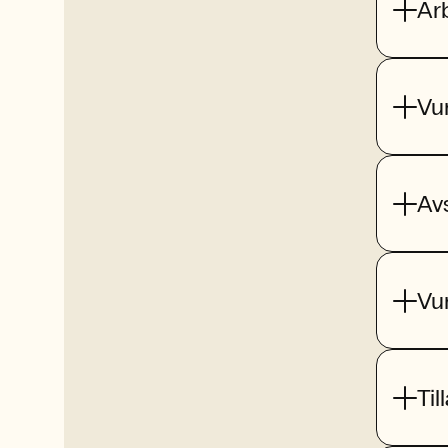
Ar
Vu
Av
Vu
Til