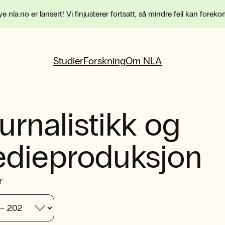
e nla.no er lansert! Vi finjusterer fortsatt, så mindre feil kan forek
Studier
Forskning
Om NLA
urnalistikk og
dieproduksjon
r