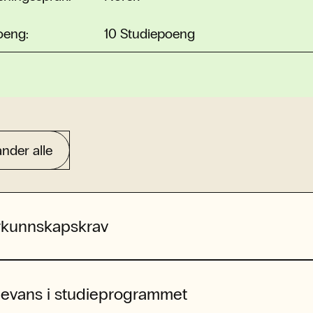
oeng:
10 Studiepoeng
nder alle
rkunnskapskrav
levans i studieprogrammet