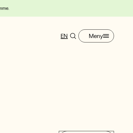
omme.
EN
Meny