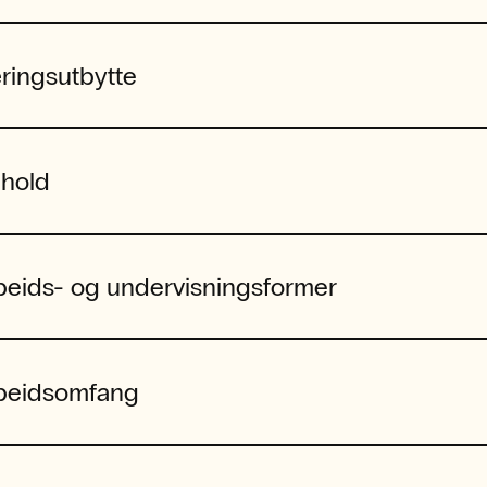
ringsutbytte
nhold
beids- og undervisningsformer
beidsomfang