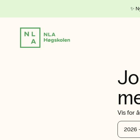
✨ Ny
Jo
me
Vis for å