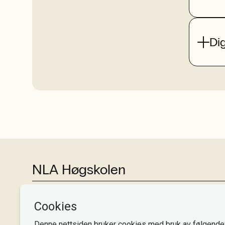
Dig
NLA Høgskolen
Tlf:
+47 55 54 07 00
Send epost