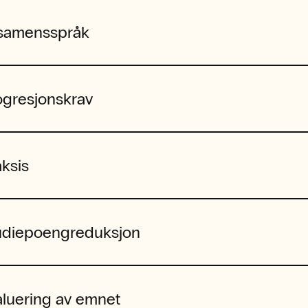
samensspråk
ogresjonskrav
aksis
udiepoengreduksjon
aluering av emnet