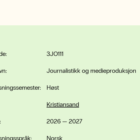
de:
3JO111
vn:
Journalistikk og medieproduksjon
sningssemester:
Høst
Kristiansand
:
2026 — 2027
sningsspråk:
Norsk