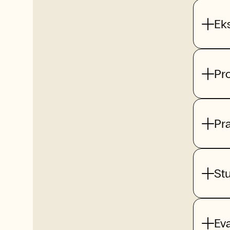
Ek
Pr
Pr
St
Ev