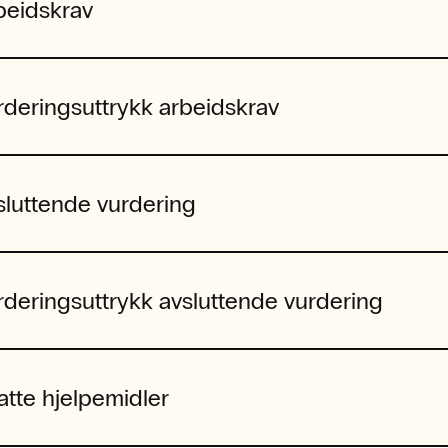
beidskrav
rderingsuttrykk arbeidskrav
sluttende vurdering
rderingsuttrykk avsluttende vurdering
latte hjelpemidler