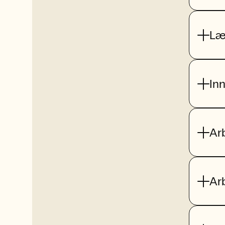
Læ
In
Ar
Ar