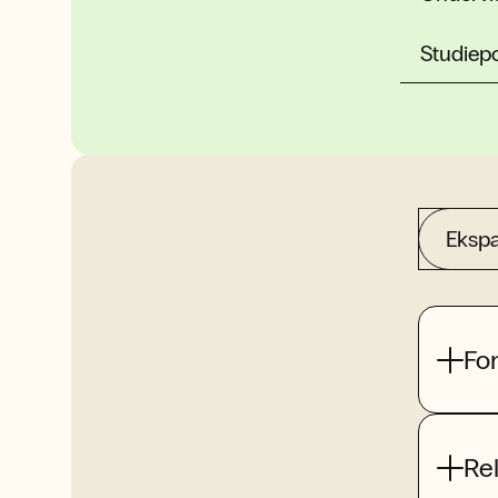
Studiep
Ekspa
Fo
Re