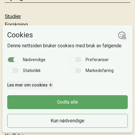
Studier
Forskning
Om oss
Personvern
Si fra!
Følg oss
Facebook
TikTok
Instagram
LinkedIn