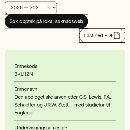
Søk opptak på lokal søknadsweb
Last ned PDF
Emnekode:
3KL112N
Emnenavn:
Den apologetiske arven etter C.S. Lewis, F.A.
Schaeffer og J.R.W. Stott – med studietur til
England
Undervisningssemester: