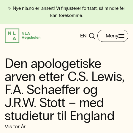
✨ Nye nla.no er lansert! Vi finjusterer fortsatt, så mindre feil
kan forekomme.
EN
Meny
Den apologetiske
arven etter C.S. Lewis,
F.A. Schaeffer og
J.R.W. Stott – med
studietur til England
Vis for år