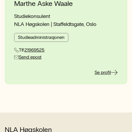
Marthe Aske Waale
Studiekonsulent
NLA Høgskolen | Staffeldtsgate, Oslo
Studieadministrasjonen
Tlf:
21969525
Send epost
Se profil
NLA Høgskolen