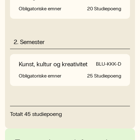
Obligatoriske emner
20 Studiepoeng
Obligatoriske emner
Obligatoriske emner
20 Studiepoeng
30 Studiepoeng
2
.
Semester
Bacheloroppgave
4BLBAB-E
Språk, tekst og
BLU-STM-D
Obligatoriske emner
15 Studiepoeng
Kunst, kultur og kreativitet
matematikk
Ledelse, samarbeid og
BLU-KKK-D
BLU-LSU-D
utviklingsarbeid
Obligatoriske emner
Obligatoriske emner
25 Studiepoeng
25 Studiepoeng
Obligatoriske emner
15 Studiepoeng
Totalt
45
studiepoeng