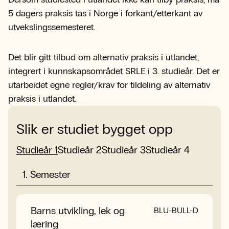
5 dagers praksis tas i Norge i forkant/etterkant av
utvekslingssemesteret.
Det blir gitt tilbud om alternativ praksis i utlandet,
integrert i kunnskapsområdet SRLE i 3. studieår.
Det er
utarbeidet egne regler/krav for tildeling av alternativ
praksis i utlandet.
Slik er studiet bygget opp
Studieår 1
Studieår 2
Studieår 3
Studieår 4
1
.
Semester
Barns utvikling, lek og
Natur, helse og bevegelse
Samfunn, religion, livssyn
Se valgmuligheter
BLU-BULL-D
BLU-SRLE-D
BLU-NHR-D
læring
og etikk