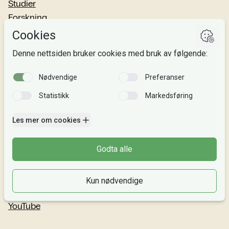
Studier
Forskning
Om oss
Personvern
Si fra!
Følg oss
Facebook
TikTok
Instagram
LinkedIn
YouTube