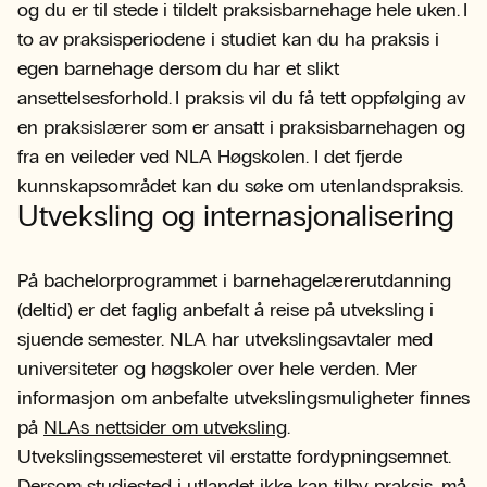
og du er til stede i tildelt praksisbarnehage hele uken. I
to av praksisperiodene i studiet kan du ha praksis i
egen barnehage dersom du har et slikt
ansettelsesforhold. I praksis vil du få tett oppfølging av
en praksislærer som er ansatt i praksisbarnehagen og
fra en veileder ved NLA Høgskolen. I det fjerde
kunnskapsområdet kan du søke om utenlandspraksis.
Utveksling og internasjonalisering
På bachelorprogrammet i barnehagelærerutdanning
(deltid) er det faglig anbefalt å reise på utveksling i
sjuende semester. NLA har utvekslingsavtaler med
universiteter og høgskoler over hele verden. Mer
informasjon om anbefalte utvekslingsmuligheter finnes
på
NLAs nettsider om utveksling
.
Utvekslingssemesteret vil erstatte fordypningsemnet.
Dersom studiested i utlandet ikke kan tilby praksis, må