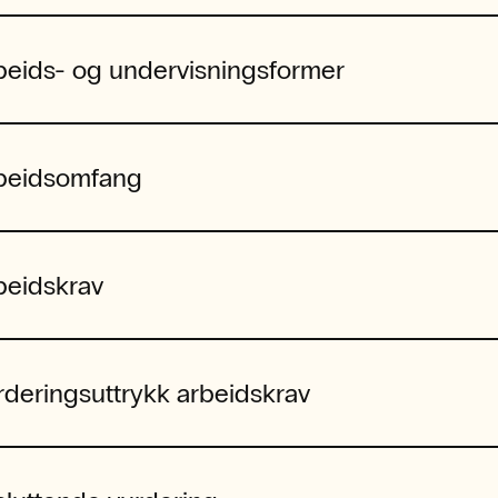
beids- og undervisningsformer
beidsomfang
beidskrav
rderingsuttrykk arbeidskrav