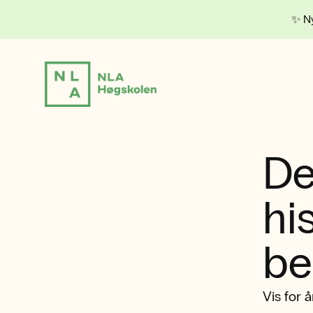
✨ Ny
De
hi
be
Vis for å