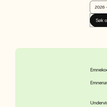
Søk o
Emneko
Emnena
Undervi