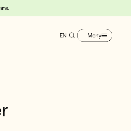
omme.
EN
Meny
er