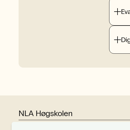
Ev
Dig
NLA Høgskolen