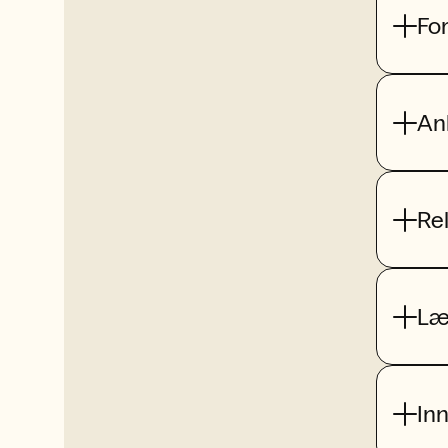
Fo
An
Re
Læ
In