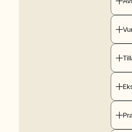
Av
Vu
Til
Ek
Pr