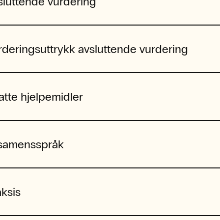
sluttende vurdering
rderingsuttrykk avsluttende vurdering
latte hjelpemidler
samensspråk
aksis