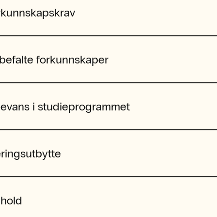
rkunnskapskrav
befalte forkunnskaper
levans i studieprogrammet
ringsutbytte
nhold