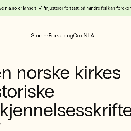
e nla.no er lansert! Vi finjusterer fortsatt, så mindre feil kan forek
Studier
Forskning
Om NLA
n norske kirkes
storiske
kjennelsesskrift
r