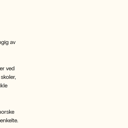
ngig av
er ved
skoler,
ikle
norske
enkelte.