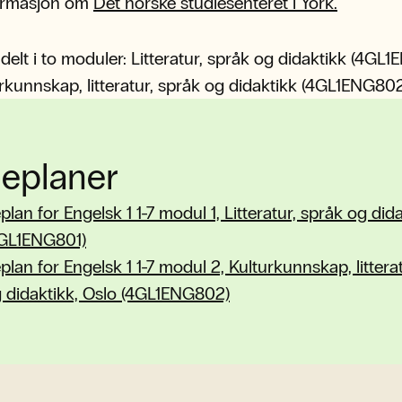
ormasjon om
Det norske studiesenteret i York.
 delt i to moduler: Litteratur, språk og didaktikk (4GL
rkunnskap, litteratur, språk og didaktikk (4GL1ENG802
eplaner
lan for Engelsk 1 1-7 modul 1, Litteratur, språk og did
4GL1ENG801)
lan for Engelsk 1 1-7 modul 2, Kulturkunnskap, litterat
 didaktikk, Oslo (4GL1ENG802)