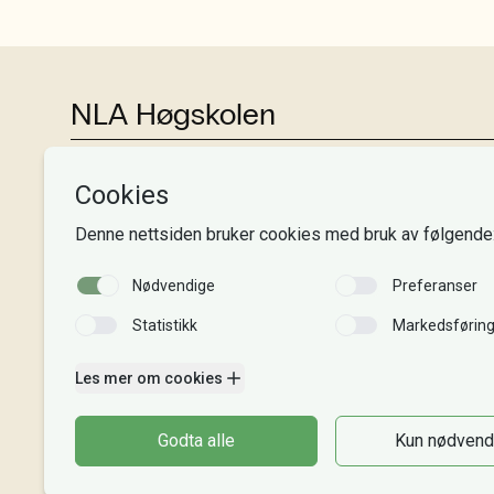
NLA Høgskolen
Tlf:
+47 55 54 07 00
Send epost
Alle adresser
Organisasjonsnr. 995 189 186
MVA-nummer: 995 189 186 MVA
Kontonummer: 3000 48 00008
Gaver til NLA: 8220 02 88625
Vipps: 20913
Faktura til NLA
Bli giver
Intranett