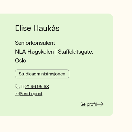
Elise Haukås
Seniorkonsulent
NLA Høgskolen | Staffeldtsgate,
Oslo
Studieadministrasjonen
Tlf:
21 96 95 68
Send epost
Se profil