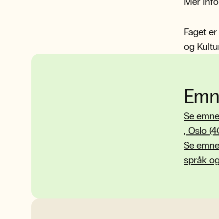
Mer inf
Faget er
og Kultu
Emn
Se emnep
, Oslo (
Se emnep
språk og