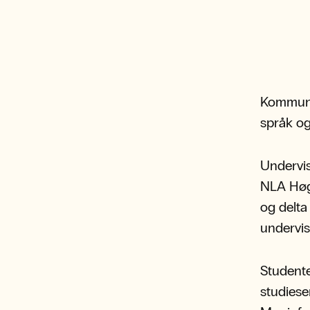
Kommunik
språk og 
Undervis
NLA Høgs
og delta
undervis
Studente
studiese