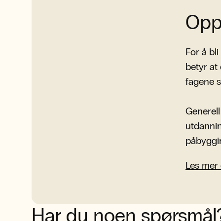
Opp
For å bl
betyr at
fagene s
Generel
utdanni
påbyggin
Les mer 
Har du noen spørsmål