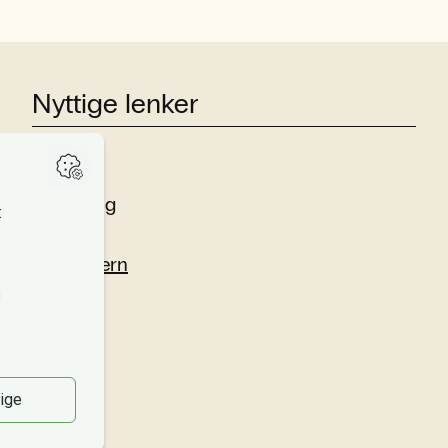
Nyttige lenker
Studier
Forskning
Om oss
Personvern
Si fra!