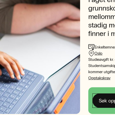
grunnsko
mellomme
stadig m
finner i
Enkeltemne,
Oslo
Studieavgift kr.
Studentsamskipna
kommer utgifter 
Opptakskrav
Søk op