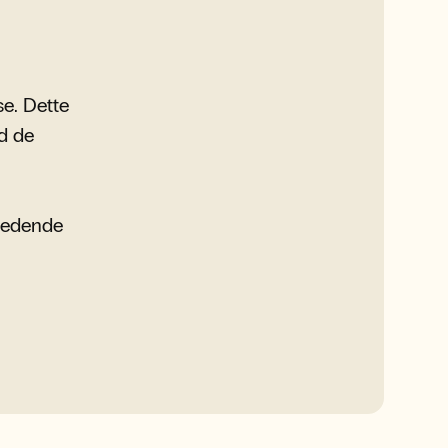
se. Dette
d de
redende