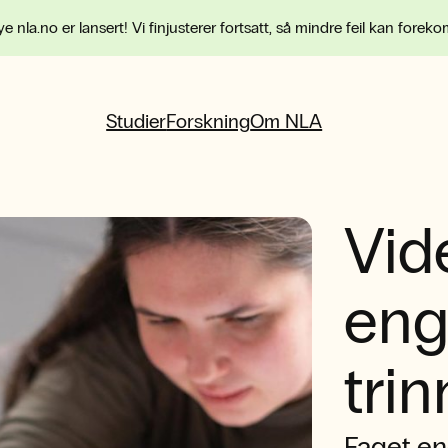
e nla.no er lansert! Vi finjusterer fortsatt, så mindre feil kan forek
Studier
Forskning
Om NLA
Vid
enge
trin
Faget en