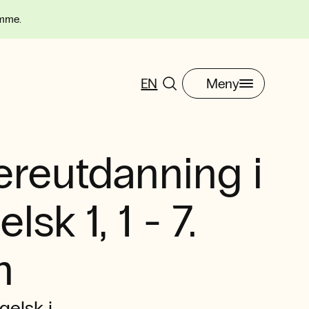
omme.
EN
Meny
ereutdanning i
lsk 1, 1 - 7.
n
gelsk i