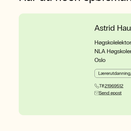
Astrid Ha
Høgskolelekto
NLA Høgskolen 
Oslo
Lærerutdanning,
Tlf:
21969512
Send epost