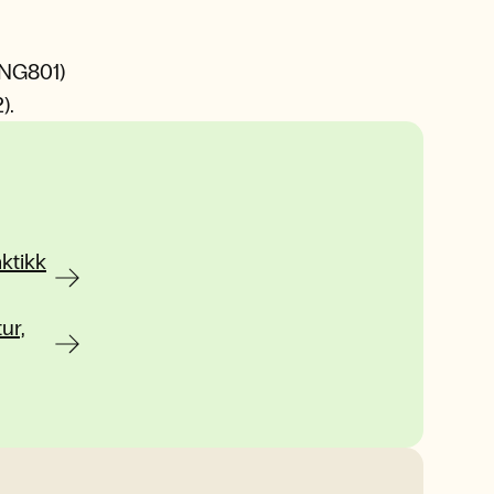
1ENG801)
).
aktikk
ur,