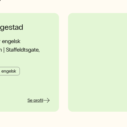
ugestad
r engelsk
| Staffeldtsgate,
 engelsk
Se profil