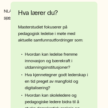
NLA tilbyr også mastergrader i
pedagogikk
og
Hva lærer du?
spesialpedagogikk
.
Masterstudiet fokuserer på
pedagogisk ledelse i møte med
aktuelle samfunnsutfordringer som:
Hvordan kan ledelse fremme
innovasjon og bærekraft i
utdanningsinstitusjoner?
Hva kjennetegner godt lederskap i
en tid preget av mangfold og
digitalisering?
Hvordan kan skoleledere og
pedagogiske ledere bidra til å