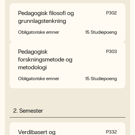
Pedagogisk filosofi og
Prosjektplan til
P3PRO
P302
grunnlagstenkning
masteroppgave
Obligatoriske emner
Obligatoriske emner
20 Studiepoeng
15 Studiepoeng
Pedagogisk
Masteroppgave
PMAS
P303
forskningsmetode og
Obligatoriske emner
40 Studiepoeng
metodologi
Obligatoriske emner
15 Studiepoeng
2
.
Semester
Verdibasert og
P332