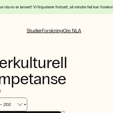
e nla.no er lansert! Vi finjusterer fortsatt, så mindre feil kan forek
Studier
Forskning
Om NLA
terkulturell
mpetanse
r