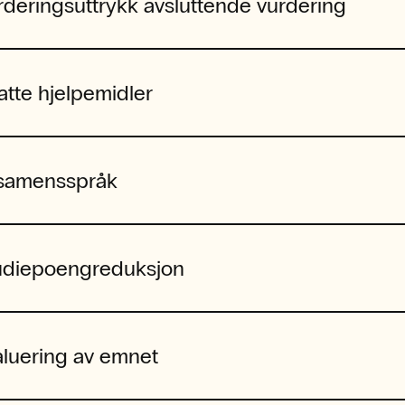
rderingsuttrykk avsluttende vurdering
latte hjelpemidler
samensspråk
udiepoengreduksjon
aluering av emnet