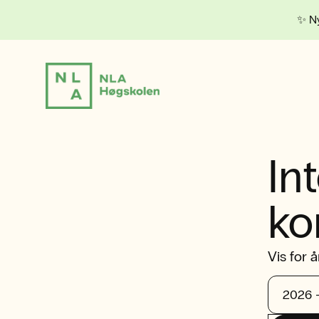
✨ Ny
In
ko
Vis for å