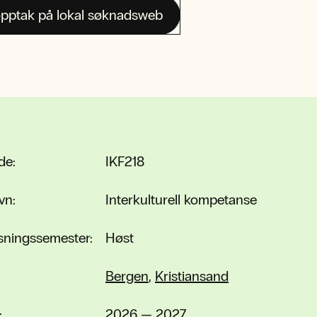
pptak på lokal søknadsweb
de:
IKF218
vn:
Interkulturell kompetanse
sningssemester:
Høst
Bergen
,
Kristiansand
:
2026 — 2027