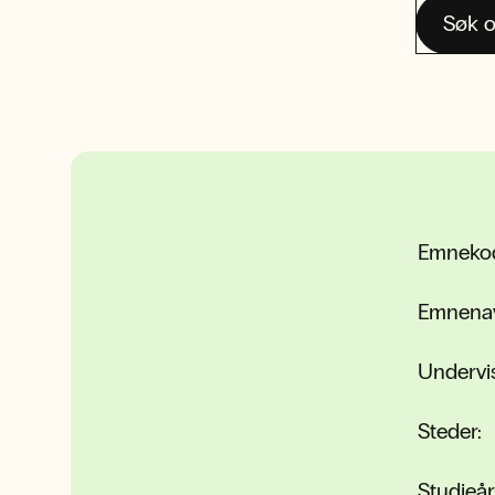
Søk o
Emneko
Emnena
Undervi
Steder:
Studieår