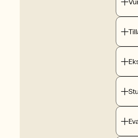
Vu
Til
Ek
St
Ev