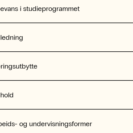
levans i studieprogrammet
nledning
ringsutbytte
nhold
beids- og undervisningsformer