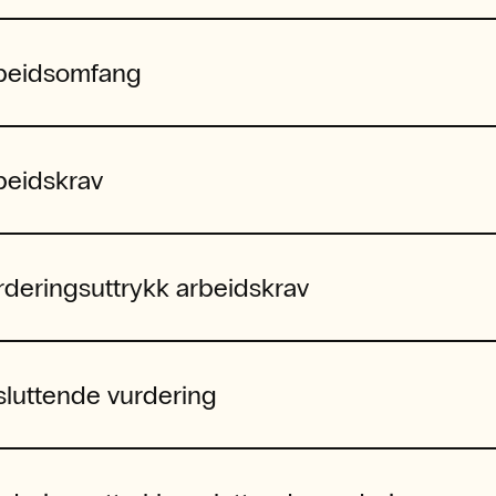
beidsomfang
beidskrav
rderingsuttrykk arbeidskrav
sluttende vurdering