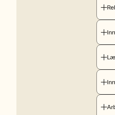
Re
In
Læ
In
Ar