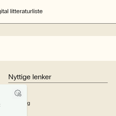
ital litteraturliste
Nyttige lenker
Studier
Forskning
Om oss