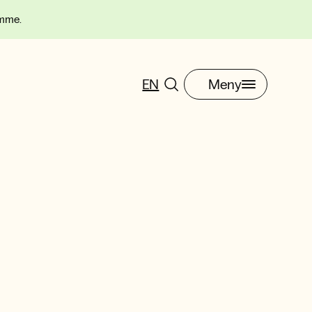
omme.
EN
Meny