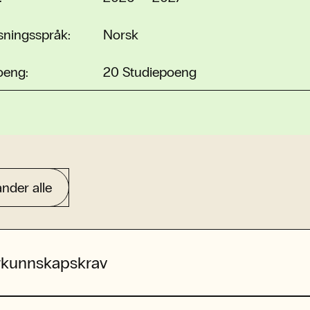
sningsspråk:
Norsk
oeng:
20 Studiepoeng
nder alle
rkunnskapskrav