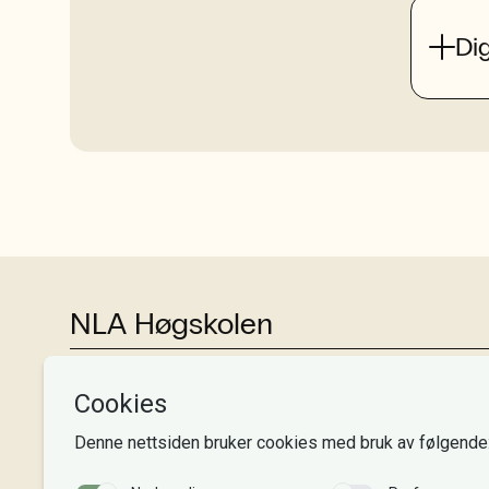
Dig
NLA Høgskolen
Tlf:
+47 55 54 07 00
Send epost
Alle adresser
Organisasjonsnr. 995 189 186