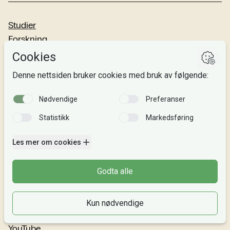
Studier
Forskning
Om oss
Personvern
Si fra!
Følg oss
Facebook
TikTok
Instagram
LinkedIn
YouTube