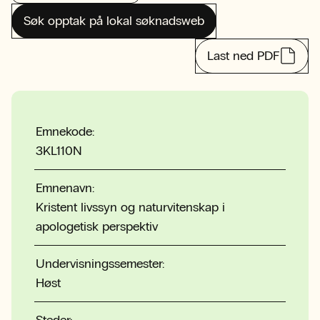
Søk opptak på lokal søknadsweb
Last ned PDF
Emnekode:
3KL110N
Emnenavn:
Kristent livssyn og naturvitenskap i
apologetisk perspektiv
Undervisningssemester:
Høst
Steder: